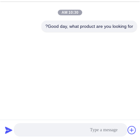
10:30 AM
Good day, what product are you looking for?
قطاع الألومنيوم قطاع الصمام مع الناشر PC لملف تعريف اللوح
الجصي
الملف الشخصي الجصي LED
2025-07-22
3980 وجهات النظر