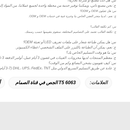
س: هل أنت مصنع أو شركة تجارية؟
ج: نحن مصنع ذاتي، ويمكننا توفير خدمة من محطة واحدة لجميع عملائنا، من المواد إ
س: هل تقبلون OEM و ODM؟
ج: نعم ، لدينا متجر العفن الخاص بنا وخبرة غنية في خدمات OEM و ODM.
س: كم تكلفة القالب؟
ج: تكلفة القالب تعتمد على التصاميم المختلفة، سنقوم بتقييمها حسب رسمتك.
س: هل يمكن طباعة شعار على ملفات تعريف LED أو تعبئة OEM؟
ج: نعم، يمكن أن الطباعة بالليزر على الملف الشخصي / غطاء الكمبيوتر.
س: ما هو وقت التسليم الخاص بك؟
ج: معظم المنتجات لديها مخزونات. العينات في غضون 3 أيام عمل، أوامر الدفعة 3-15 أيام عمل على المخزونات.
س: كيف تقومون بشحن البضائع وكم من الوقت؟
ج: عادة عن طريق التسليم السريع الدولي مثل DHL، UPS، FedEx، TNT (3-7 أيام عمل) ، عن طريق الجو أو البحر
العلامات:
T5 6063 الجص في قناة الصمام
أ