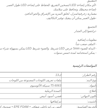
التطبيق
-لأي مكان إضاءة LED لتسخين التفريغ، للحفاظ على إضاءة LED طول العمر.
-إضاءة محيطك وتحافظ على سلامتك
معمارية زخرفية/منزل، لخلق المزيد من الإشراق والجو الدافئ.
-طول العمر يمكن أن يبقيك توفير التكاليف.
التجميع
-تراجعوا إلى الجدار
معلومات إضافية
- الملف صعب جداً
- البدلة للضوء 5mm عرض LED شريط، والضوء شريط LED يمكن بسهولة شراء من أي متجر التجزئة الإضاءة؛
- يمكن استخدامه لمدة خمس سنوات
المواصفات الرئيسية
رقم الطراز:
ك13
نوع البند:
ملفات تعريف اللوحات المصنوعة من اللوحات
المواد:
6063 T5 سبيكة الألومنيوم
العلاج:
أكسدة الرملية
اللون النهائي:
فضي، أسود، أبيض
التثبيت:
تم إيقافها
الحزمة القياسية:
كيس بي إيه داخلي شفاف + EPE FOAM + صندوق كرتون