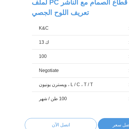
قطاع الألومنيوم قطاع الصمام مع الناشر PC لملف
تعريف اللوح الجصي
K&C
ك 13
100
Negotiate
L / C ، T / T ، ويسترن يونيون
100 طن / شهر
ضل سعر
اتصل الآن