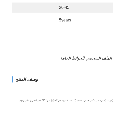
20-45
5years
وصف المنتج
ملف تعريف LED الجبس المنسحب هو التنوع كمصباح خطي LED متدفق ويحفظ وقت المقاولين الكهربائيين ،العمل والمساحة من خلال جعل من الممكن لتثبيت مجانا عن طريق قطع الطول المختلفالملف الرقيق متاح ويتم تركيبه مباشرة على مكان جدار مختلف بكلمات، المزيد من الخيارات و SKU أقل لتخزين على رفوف