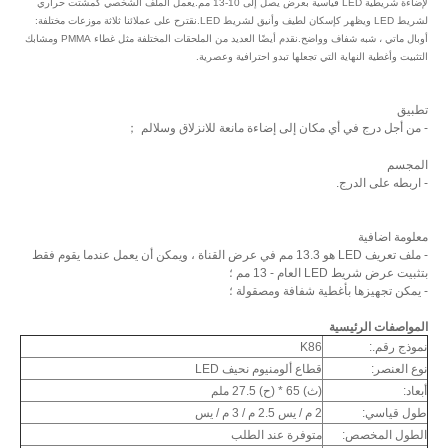
لإضاءة شريطية LED قياسية بعرض يصل إلى 10-13 مم.يعمل الملف الشخصي كمشتت حراري
لشريط LED ويظهر كإسكان لطيف وأنيق لشريط LED.نقترح على عملائنا ثلاثة موزعات مختلفة:
أوبال ماتي ، شبه شفاف وواضح.نقدم أيضًا العديد من الملحقات المختلفة مثل غطاء PMMA ومشابك
التثبيت وأغطية النهاية التي تجعلها تبدو احترافية وعصرية.
تطبيق
- من أجل درج في أي مكان إلى إضاءة مانعة للانزلاق وسلالم ；
المجسم
- اربطه على الدرج.
معلومة اضافية
- ملف تعريف LED هو 13.3 مم في عرض القناة ، ويمكن أن يعمل عندما يقوم فقط
بتثبيت عرض شريط LED العام - 13 مم ؛
- يمكن تجهيزها بأغطية شفافة ومصقولة ؛
المواصفات الرئيسية
نموذج رقم.:
K86
نوع العنصر:
قطاع ألومنيوم نحيف LED
أبعاد:
(ث) 65 * (ح) 27.5 ملم
طول قياسي:
2 م / يس 2.5 م / 3 م / يس
الطول المخصص:
متوفرة عند الطلب