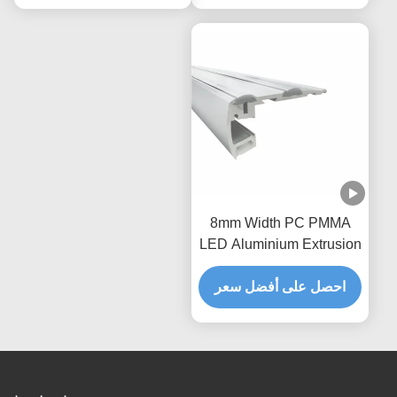
8mm Width PC PMMA
LED Aluminium Extrusion
Profiles 6063 T5 With PC
Diffuser Cover
احصل على أفضل سعر