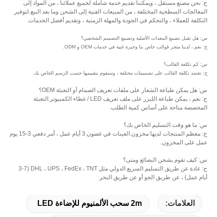
ج: نحن مصنع مستقل ، ويمكننا تقديم خدمة شاملة لجميع عملائنا ، من المواد إلى
المعالجات السطحية المختلفة ، من المبيعات الفنية إلى الشحن وما بعد البيع.لتوفير
التكلفة للعملاء ، والتحكم في الجودة والمهلة الزمنية ، وتقديم أفضل الخدمات.
س: هل تقبل تصنيع المعدات الأصلية وتصنيع التصميم الشخصي؟
ج: نعم ، لدينا متجر قوالب خاص بنا وخبرة غنية في خدمات OEM و ODM.
س: كم تكلفة القالب؟
ج: تعتمد تكلفة القالب على تصميمات مختلفة ، وسنقوم بتقييمها حسب الرسم الخاص بك.
س: هل يمكن طباعة الشعار على ملفات تعريف الصمام أو التعبئة OEM؟
ج: نعم ، يمكن طباعة الليزر على ملف تعريف LED / غطاء الكمبيوتر.التعبئة
المخصصة متاحة على أساس كمية الطلب.
س: ما هو وقت التسليم الخاص بك؟
ج: معظم المنتجات لديها مخزون.العينات في غضون 3 أيام عمل ، أمر دفعي 3-15 يوم
عمل على المخزون.
س: كيف تقوم بشحن البضائع ومتى؟
ج: عادة عن طريق التسليم السريع الدولي مثل DHL ، UPS ، FedEx ، TNT (3-7
أيام عمل) ، عن طريق الجو أو عن طريق البحر
العلامات:
2m سحب الألمنيوم للإضاءة LED