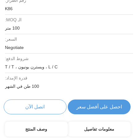
رقم الطراز:
K86
الـ MOQ:
100 متر
السعر:
Negotiate
شروط الدفع:
L / C ، ويسترن يونيون ، T / T
قدرة الإمداد:
100 طن في الشهر
احصل على أفضل سعر
اتصل الآن
معلومات تفاصيل
وصف المنتج