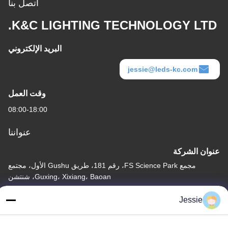
اتصل بنا
K&C LIGHTING TECHNOLOGY LTD.
البريد الإلكتروني
jessie@leds-kc.com
وقت العمل
08:00-18:00
عنواننا
عنوان الشركة
مجمع FS Science Park، رقم 181، طريق Gushu الأول، مجتمع
Guxing، Xixiang، Baoan، شنتشن
عنوان المصنع
Jessie
مجمع FS Science Park، رقم 181، طريق Gushu الأول، مجتمع
Guxing، Xixiang، Baoan، شنتشن