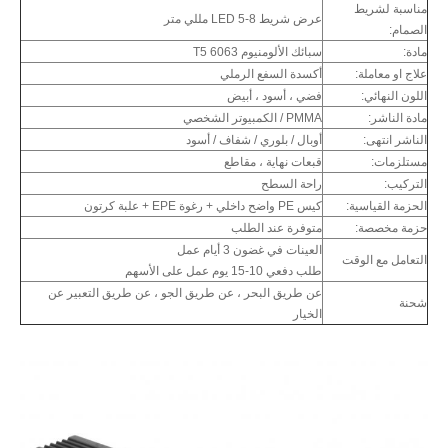
مناسبة لشريط
عرض شريط LED 5-8 مللي متر
الصمام:
مادة:
سبائك الألومنيوم 6063 T5
علاج او معاملة:
أكسدة السفع الرملي
اللون النهائي:
فضي ، أسود ، أبيض
مادة الناشر:
PMMA / الكمبيوتر الشخصي
الناشر انتهى:
أوبال / بلوري / شفاف / أسود
مستلزمات:
قبعات نهاية ، مقاطع
التركيب:
راحة السطح
الحزمة القياسية:
كيس PE واضح داخلي + رغوة EPE + علبة كرتون
حزمة مخصصة:
متوفرة عند الطلب
العينات في غضون 3 أيام عمل
التعامل مع الوقت
طلب دفعي 10-15 يوم عمل على الأسهم
عن طريق البحر ، عن طريق الجو ، عن طريق التعبير عن
شحنة
الخيار