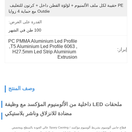
PE حقيبة لكل ملف الألمنيوم + لؤلؤة القطن داخل + كرتون للتغليف 
Outdie مع حماية 4 زوايا
القدرة على العرض:
100 طن في الشهر
PC PMMA Aluminium Led Profile
, 
6063 T5 Aluminium Led Profile
, 
إبراز:
H27.5mm Led Strip Aluminium 
Extrusion
وصف المنتج
ملحقات LED داخلية من الألومنيوم المؤكسد مع وظيفة
مضادة للانزلاق وناشر بلاستيكي
قطاع جانبي ألومنيوم بشريط ألومنيوم مؤكسد / Spary Caoting عالي الجودة بالسطح ومخصص