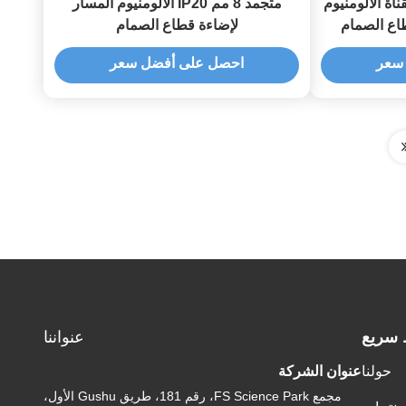
اة الألومنيوم
متجمد 8 مم IP20 الألومنيوم المسار
لإضاءة قطاع الصمام
سعر
احصل على أفضل سعر
 سريع
عنواننا
حولنا
عنوان الشركة
مجمع FS Science Park، رقم 181، طريق Gushu الأول،