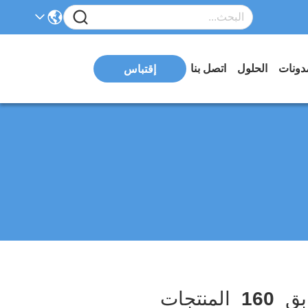
دونات
الحلول
اتصل بنا
إقتباس
بق
160
المنتجات