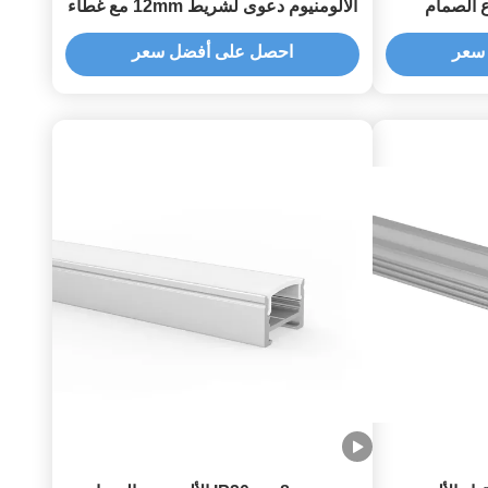
 الصمام
الألومنيوم دعوى لشريط 12mm مع غطاء
الناشر PC
سعر
احصل على أفضل سعر