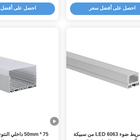
احصل على أفضل سعر
احصل على أفضل 
بثق شريط ضوء LED 6063 من سبيكة
75 * 50mm داخلي ا