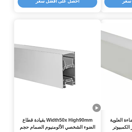
سعر
احصل على أفضل سعر
منيوم LED للإضاءة العلوية
Width50x High90mm بقيادة قطاع
الكمبيوتر
الضوء الشخصي الألومنيوم الصمام حجم