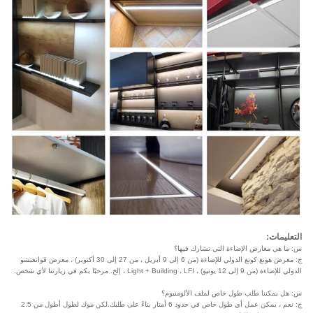
التعليمات:
س: ما هي معارض الإضاءة التي تشارك فيها؟
ج: معرض هونغ كونغ الدولي للإضاءة (من 6 إلى 9 أبريل ، من 27 إلى 30 أكتوبر) ، معرض قوانغتشو
الدولي للإضاءة (من 9 إلى 12 يونيو) ، Light + Building ، LFI ، إلخ. مرحبًا بكم في زيارتنا لأي شخص.
س: هل يمكننا طلب طول خاص لملف الألومنيوم؟
ج: نعم ، يمكن عمل أي طول خاص في حدود 6 أمتار بناءً على طلبك.لكن موك لطول أطول من 2.5