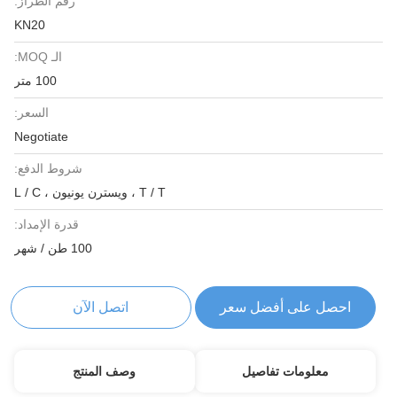
رقم الطراز:
KN20
الـ MOQ:
100 متر
السعر:
Negotiate
شروط الدفع:
T / T ، ويسترن يونيون ، L / C
قدرة الإمداد:
100 طن / شهر
احصل على أفضل سعر
اتصل الآن
معلومات تفاصيل
وصف المنتج