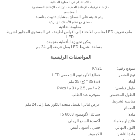
-
للاستخدام في العمارة الداخلية.
-
لإنشاء تركيبات الإضاءة الخطية ، ترتيبات الإضاءة المستمرة.
المجسم
- يتم تثبيته على السطح بمشابك تثبيت مناسبة
- معلق مع نظام الأسلاك الزنبركية
معلومة اضافية
- ملف تعريف LED مناسب للانحناء إلى أقواس لطيفة ، في المستوى المجاور لشريط
LED
- يمكن تجهيزها بأغطية متجمدة
- مساحة لشريط LED يصل عرضه إلى 24 مم
المواصفات الرئيسية
نموذج رقم.:
KN21
نوع العنصر:
قطاع الألومنيوم الشخصي LED
أبعاد:
(ث) 35 * (ح) 35 ملم
طول قياسي:
2 م / يس 2.5 م / 3 م / PVcs
الطول المخصص:
متوفرة عند الطلب
مناسبة لشريط
عرض ثنائي الفينيل متعدد الكلور يصل إلى 24 ملم
الصمام:
مادة:
سبائك الألومنيوم 6063 T5
علاج او معاملة:
أكسدة السفع الرملي
اللون النهائي:
فضي ، أسود ، أبيض
مادة الناشر:
الكمبيوتر