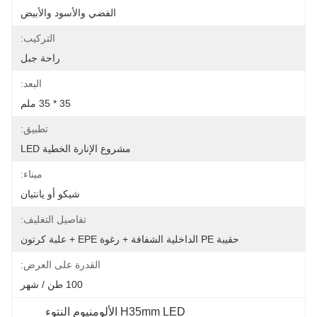
الفضي والأسود والأبيض
التركيب:
راحة جبل
البعد:
35 * 35 ملم
تطبيق:
مشروع الإنارة الخطية LED
ميناء:
شيكو أو يانتيان
تفاصيل التغليف:
حقيبة PE الداخلية الشفافة + رغوة EPE + علبة كرتون
القدرة على العرض:
100 طن / شهر
H35mm LED الألومنيوم النتوء 