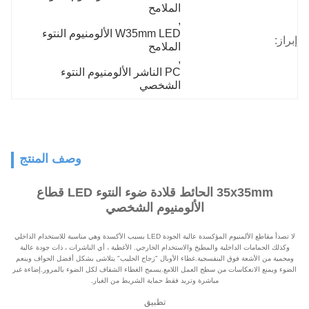
الملامح
, 
W35mm LED الألومنيوم النتوء 
إبراز:
الملامح
, 
PC الناشر الألومنيوم النتوء 
الشخصي
وصف المنتج
35x35mm الحائط قلادة ضوء النتوء LED قطاع
الألومنيوم الشخصي
لا تصدأ مقاطع الألمنيوم المؤكسدة عالية الجودة LED بسبب الأكسدة وهي مناسبة للاستخدام الداخلي
وكذلك الحمامات الداخلية والمطبخ والاستخدام الخارجي. الأغطية ، أي الناشرات ، ذات جودة عالية
ومحمية من الأشعة فوق البنفسجية.غطاء الأوبال "زجاج الحليب" يتلاشى بشكل أفضل الحواف وينعم
الضوء ويمنع الانعكاسات من سطح العمل اللامع.يسمح الغطاء الشفاف لكل الضوء بالمرور.إضاءة غير
مباشرة وتريد فقط حماية الشريط من الغبار.
تطبيق