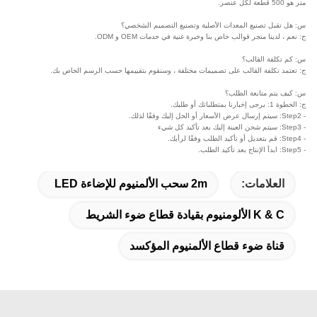
متر هو 500 قطعة لكل عنصر.
س: هل تقبل تصنيع المعدات الأصلية وتصنيع التصميم الشخصي؟
ج: نعم ، لدينا متجر قوالب خاص بنا وخبرة غنية في خدمات OEM و ODM.
س: كم تكلفة القالب؟
ج: تعتمد تكلفة القالب على تصميمات مختلفة ، وسنقوم بتقييمها حسب الرسم الخاص بك.
س: كيف يتم متابعة الطلب؟
ج: الخطوة 1: يرجى إخبارنا بمتطلباتك أو طلبك.
- Step2: سيتم إرسال عرض الأسعار أو الحل إليك وفقًا لذلك.
- Step3: سيتم شحن العينة إليك بعد تأكيد كل شيء
- Step4: قم بتعديل أو تأكيد الطلب وفقًا لرأيك.
- Step5: ابدأ الإنتاج بعد تأكيد الطلب.
العلامات:
2m سحب الألمنيوم للإضاءة LED
K & C الألومنيوم بقيادة قطاع ضوء الشريط
قناة ضوء قطاع الألمنيوم المؤكسد