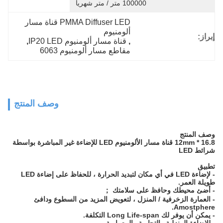
100000 متر / متر شهريا
PMMA Diffuser LED قناة مسار 
ألومنيوم
إبراز:
, 
قناة مسار ألومنيوم IP20 LED
, 
مقاطع مسار ألومنيوم 6063
وصف المنتج
وصف المنتج
16.8 * 12mm قناة مسار الألومنيوم LED للإضاءة غير المباشرة بواسطة
شرائط LED
تطبيق
- لإضاءة LED في أي مكان لتبديد الحرارة ، للحفاظ على إضاءة LED
طويلة العمر.
- أضئ محيطك وحافظ على سلامتك ；
- العمارة الزخرفية / المنزل ، لتعويض المزيد من السطوع ودافئ
Amostphere.
- يمكن أن يوفر لك Long Life-span التكلفة.