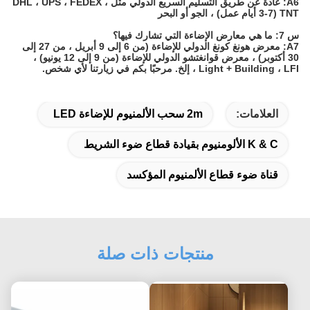
A6: عادة عن طريق التسليم السريع الدولي مثل DHL ، UPS ، FEDEX ،
TNT (3-7 أيام عمل) ، الجو أو البحر
س 7: ما هي معارض الإضاءة التي تشارك فيها؟
A7: معرض هونغ كونغ الدولي للإضاءة (من 6 إلى 9 أبريل ، من 27 إلى
30 أكتوبر) ، معرض قوانغتشو الدولي للإضاءة (من 9 إلى 12 يونيو) ،
Light + Building ، LFI ، إلخ. مرحبًا بكم في زيارتنا لأي شخص.
العلامات:
2m سحب الألمنيوم للإضاءة LED
K & C الألومنيوم بقيادة قطاع ضوء الشريط
قناة ضوء قطاع الألمنيوم المؤكسد
منتجات ذات صلة