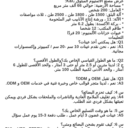
عرض مصنع الألمنيوم المبثوق K&C:
*
مساحة الأرضية: حوالي 66 ألف متر مربع
*
العامل: 200 شخص
*
آلة البثق: 1500 طن ، 1800 طن ، 2500 طن ، ثلاث مواصفات
*
الآلة: 11 ، ورشة إنتاج الأنابيب غير الملحومة
*
- بركة الأكسدة: بطول 6.2 متر
*
طاقم المكتب: 12 شخصا
*
عبوات خزانات الألمنيوم: 20 فردًا
التعليمات
Q1: هل يمكنني أخذ عينات؟
A1: نعم ، نحن نقدم عينات 10 سم -20 سم / كمبيوتر وإكسسوارات
مجانية.
Q2: ما هو الطول القياسي الخاص بك؟والطول الأقصى؟
ج 2: لدينا مترين أو 2.5 متر أو حتى 3 أمتار ، والحد الأقصى للطول 6
أمتار ، والحد الأدنى لكمية الطلب 100 متر.
Q3: هل تقبل OEM و ODM؟
A3: نعم ، لدينا متجر قوالب خاص وخبرة غنية في خدمات OEM و ODM.
س 4: كيف تحزم البضائع؟
A4: يتم تغليف الملامح العادية والناشرات والملحقات بشكل فردي ويمكن
تعبئتها بشكل فردي عند الطلب.
س 5: ما هو وقت التسليم الخاص بك؟
A5: عينات في غضون 3 أيام عمل ، طلب دفعة 3-15 يوم عمل سؤال
س 6: كيف تقوم بشحن البضائع ومتى؟