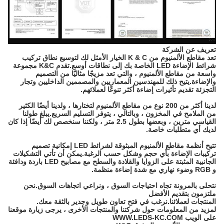
تعريف عن الشركة
تعد مقاطع الألمنيوم من K & C الخيار الأمثل لك لتوسيع نطاق تركيب
شرائط الإضاءة LED الخاصة بك إلى نطاقات أوسع.تقدم K&C مجموعة
واسعة من مقاطع الألمنيوم ، والتي تعد مزيجًا مثاليًا من التصميم
والإضاءة.يتيح ذلك للمهندسين المعماريين والمصممين الداخليين وتجار
التجزئة تقديم تأثيرات إضاءة أكثر تنوعًا لعملائهم.
لدينا أكثر من 200 نوع من مقاطع الألمنيوم لتختارها ، ولدينا أيضًا الكثير
من الملامح في المخزون ، وبالتالي ، يتوفر التسليم السريع.يبلغ طولنا
القياسي مترين ، وبعضها بطول 2.5 متر ، ولكننا سنخصص لك أيضًا إذا كان
لديك أي متطلبات خاصة.
تتيح أنظمة مقاطع الألمنيوم المبثوقة لشرائط LED إمكانية تصميم
تركيبات الإضاءة بأي حجم وشكل حسب الرغبة.يمكن أن تأتي التشكيلات
الجانبية المثبتة على الزوايا والقلادة والسطح مع مصابيح LED باردة ودافئة
و RGB وضوء نهاري مع شدة إضاءة منظمة.
نتحلى بالمرونة تجاه احتياجات السوق ، ونراعي اتجاهات السوق.نحن
ملتزمون بتقديم الأفضل
المنتجات لعملائنا.نرغب في فتح تعاون طويل وجدير بالثقة معك.
لمزيد من المعلومات حول شركتنا والمنتجات الأخرى ، يرجى زيارة موقعنا
على الويب WWW.LEDS-KC.COM