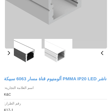
ناشر PMMA IP20 LED ألومنيوم قناة مسار 6063 سبيكة
اسم العلامة التجارية:
K&C
رقم الطراز:
K17-1