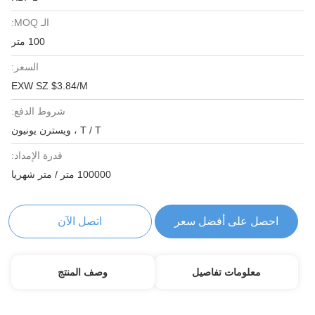
الـ MOQ:
100 متر
السعر:
EXW SZ $3.84/M
شروط الدفع:
T / T ، ويسترن يونيون
قدرة الإمداد:
100000 متر / متر شهريا
احصل على أفضل سعر
اتصل الآن
معلومات تفاصيل
وصف المنتج