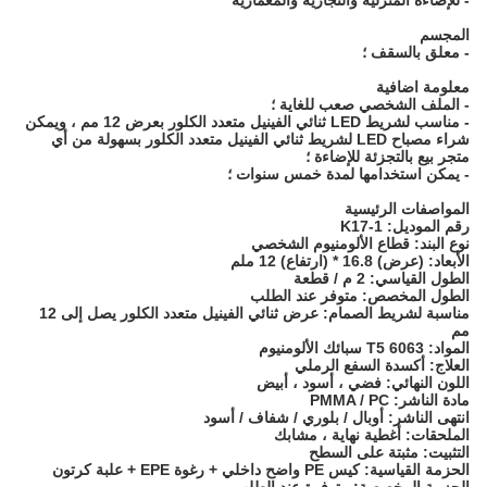
- للإضاءة المنزلية والتجارية والمعمارية
المجسم
- معلق بالسقف ؛
معلومة اضافية
- الملف الشخصي صعب للغاية ؛
- مناسب لشريط LED ثنائي الفينيل متعدد الكلور بعرض 12 مم ، ويمكن
شراء مصباح LED لشريط ثنائي الفينيل متعدد الكلور بسهولة من أي
متجر بيع بالتجزئة للإضاءة ؛
- يمكن استخدامها لمدة خمس سنوات ؛
المواصفات الرئيسية
رقم الموديل: K17-1
نوع البند: قطاع الألومنيوم الشخصي
الأبعاد: (عرض) 16.8 * (ارتفاع) 12 ملم
الطول القياسي: 2 م / قطعة
الطول المخصص: متوفر عند الطلب
مناسبة لشريط الصمام: عرض ثنائي الفينيل متعدد الكلور يصل إلى 12
مم
المواد: 6063 T5 سبائك الألومنيوم
العلاج: أكسدة السفع الرملي
اللون النهائي: فضي ، أسود ، أبيض
مادة الناشر: PMMA / PC
انتهى الناشر: أوبال / بلوري / شفاف / أسود
الملحقات: أغطية نهاية ، مشابك
التثبيت: مثبتة على السطح
الحزمة القياسية: كيس PE واضح داخلي + رغوة EPE + علبة كرتون