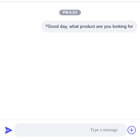
6:53 PM
Good day, what product are you looking for?
IP65 مقاوم للماء الألومنيوم الشخصي LED تركيب راحة للحمام
قناة LED للماء
2021-09-07
24733 وجهات النظر