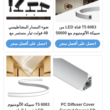
6063 T5 قناة LED من
ضوء المسار المغناطيسي
سبيكة الألومنيوم مع 50000
48 فولت تيار مستمر مع
ساعة عمر لشركة PCB
عمر افتراضي يصل إلى
احصل على أفضل سعر
احصل على أفضل سعر
العرض يصل إلى 12 مم
50000 ساعة ونظام إضاءة
LED للسكك الحديدية
الخافتة
PC Diffuser Cover
6063 T5 سبيكة الألومنيوم