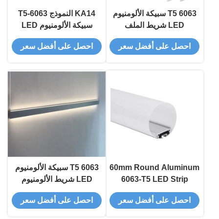
6063 T5 سبيكة الألومنيوم
KA14 النموذج 6063-T5
LED شريط الملف
سبيكة الألومنيوم LED
الألومنيوم مع أكسدة الرمل
شريط الألومنيوم الملف مع
احصل على أفضل سعر
احصل على أفضل سعر
لPCB عرض تصل إلى
السطح المضغوط
12mm
60mm Round Aluminum
6063 T5 سبيكة الألومنيوم
6063-T5 LED Strip
LED شريط الألومنيوم
بروفيل من الألومنيوم مع
الملف مع W27.3 * H35mm
احصل على أفضل سعر
احصل على أفضل سعر
غطاء Diffuser KN9
الأبعاد للأسطح المثبتة
والتركيب معلقة