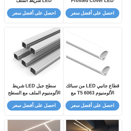
Frosted Cover LED
LED شريط الملف
Strip بروفيل من الألومنيوم
الألومنيوم مع أكسدة الرمل
احصل على أفضل سعر
احصل على أفضل سعر
مع سبيكة الألومنيوم من
وتوجيه الظل صعودا وهبوطا
سلسلة 6000 وضمان لمدة
5 سنوات
قطاع جانبي LED من سبائك
سطح جبل LED شريط
الألومنيوم 6063 T5 مع
الألومنيوم الملف مع السطح
أكسدة السفع الرملي وأبعاد
المضغوط وغطاء الكمبيوتر
احصل على أفضل سعر
احصل على أفضل سعر
W16.0*H16.0mm
الشخصي للإضاءة الزخرفية
H7.5mm * W12.0mm