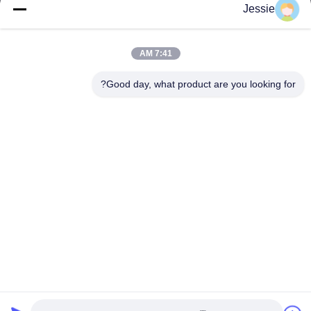
Jessie
عنواننا
عنوان الشركة
7:41 AM
مجمع FS Science Park، رقم 181، طريق Gushu الأول، مجتمع
Guxing، Xixiang، Baoan، شنتشن
Good day, what product are you looking for?
عنوان المصنع
مجمع FS Science Park، رقم 181، طريق Gushu الأول، مجتمع
Guxing، Xixiang، Baoan، شنتشن
هاتف
86-0755-22300563
نوعية جيدة الصين الصمام قطاع الألومنيوم الشخصي المورد. حقوق الطبع
والنشر © -2026 K&C LIGHTING TECHNOLOGY LTD. جميع الحقوق
محفوظة