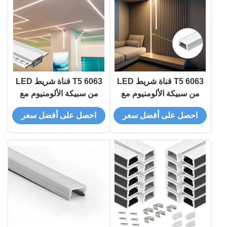
6063 T5 قناة شريط LED
6063 T5 قناة شريط LED
من سبيكة الألومنيوم مع
من سبيكة الألومنيوم مع
غطاء PC المنتشر للإضاءة
تركيب متدخل وضمان لمدة
احصل على أفضل سعر
احصل على أفضل سعر
الخطية المثبتة على السطح
5 سنوات