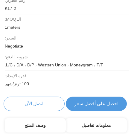
رقم الطراز:
K17-2
الـ MOQ:
1meters
السعر:
Negotiate
شروط الدفع:
L/C ، D/A ، D/P ، Western Union ، Moneygram ، T/T.
قدرة الإمداد:
100 تونز/شهر
احصل على أفضل سعر
اتصل الآن
معلومات تفاصيل
وصف المنتج