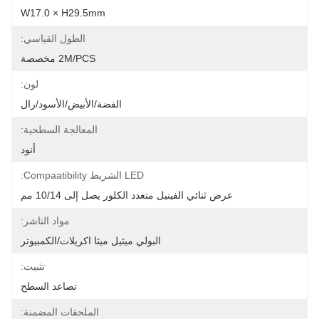
W17.0 × H29.5mm
الطول القياسي:
2M/PCS مخصصة
لون:
الفضة/الأبيض/الأسود/رال
المعالجة السطحية:
أنود
LED الشريط Compaatibility:
عرض ثنائي الفينيل متعدد الكلور يصل إلى 10/14 مم
مواد الناشر:
البولي ميثيل ميثا اكريلات/الكمبيوتر
تثبيت:
تصاعد السطح
الملحقات المضمنة: