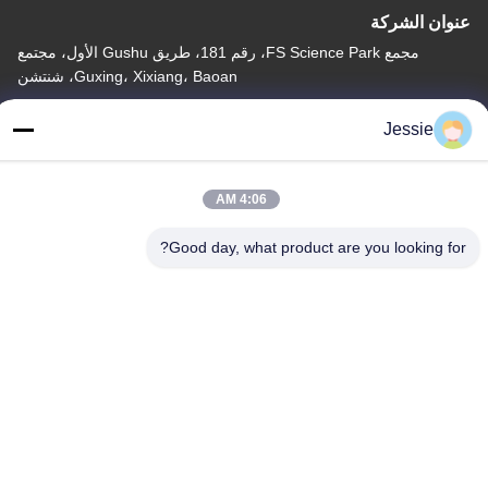
عنوان الشركة
مجمع FS Science Park، رقم 181، طريق Gushu الأول، مجتمع
Guxing، Xixiang، Baoan، شنتشن
عنوان المصنع
Jessie
مجمع FS Science Park، رقم 181، طريق Gushu الأول، مجتمع
Guxing، Xixiang، Baoan، شنتشن
4:06 AM
هاتف
86-0755-22300563
Good day, what product are you looking for?
نوعية جيدة الصين الصمام قطاع الألومنيوم الشخصي المورد. حقوق الطبع
والنشر © -2026 K&C LIGHTING TECHNOLOGY LTD. جميع الحقوق
محفوظة
سياسة الخصوصية
|
خريطة الموقع