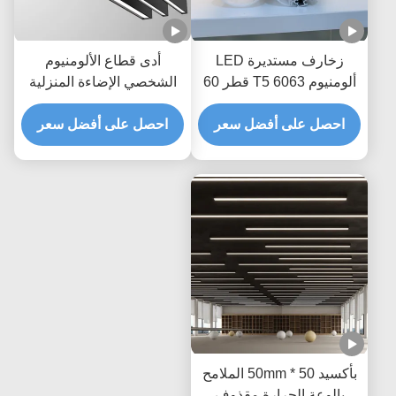
زخارف مستديرة LED
أدى قطاع الألومنيوم
ألومنيوم 6063 T5 قطر 60
الشخصي الإضاءة المنزلية
مم غطاء PC
width10mm المعلق
احصل على أفضل سعر
الألومنيوم الشخصي
احصل على أفضل سعر
بأكسيد 50 * 50mm الملامح
بالوعة الحرارة مقذوف