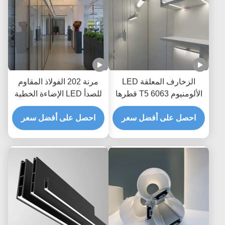
الزخارف المعلقة LED
مرنة 202 الفولاذ المقاوم
الألومنيوم 6063 T5 قطرها
للصدأ LED الإضاءة الخطية
120 مم بثق LED مستدير
الشخصية الديكور قاعدة
احصل على أفضل سعر
الأفق
احصل على أفضل سعر