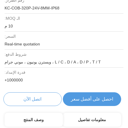
رقم الطراز:
KC-COB-320P-24V-8MM-IP68
الـ MOQ:
10 م
السعر:
Real-time quotation
شروط الدفع:
L / C ، D / A ، D / P ، T / T ، ويسترن يونيون ، موني جرام
قدرة الإمداد:
1000000+
احصل على أفضل سعر
اتصل الآن
معلومات تفاصيل
وصف المنتج