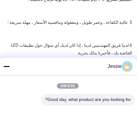
5. عالية الكفاءة ، وعمر طويل ، ومعقولة وتنافسية الأسعار ، مهلة سريعة ؛
6.لدينا فريق المهندسين لدينا ، إذا كان لديك أي سؤال حول تطبيقات LED 
الخاصة بك ، فأخبرنا بذلك بحرية.
Jessie
التعليمات:
9:55 AM
س: هل أنت مصنع أو شركة تجارية؟
Good day, what product are you looking for?
ج: نحن مصنع مستقل ، ويمكننا تقديم خدمة شاملة لجميع عملائنا ، من 
المواد إلى المعالجات السطحية المختلفة ، من المبيعات الفنية إلى الشحن 
وما بعد البيع.لتوفير التكلفة للعملاء ، والتحكم في الجودة والمهلة الزمنية ، 
وتقديم أفضل الخدمات.