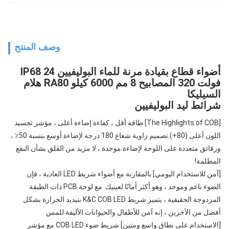
وصف المنتج
أضواء قطاع بقيادة مرنة للماء البوليفيين IP68 24
فولت 320 المصابيح 8 مم 6000 كيلو RA80 هلام
السيليكا
شرائط ليد البوليفيين
[The Highlights of COB] طاقة أقل ، كفاءة إضاءة أعلى ، مؤشر تجسيد 
اللون أعلى (80+).تصميم زاوية شعاع 180 درجة لإضاءة أوسع بنسبة 50٪ ، 
ورقائق متعددة على اللوحة لإضاءة موحدة ، لا مزيد من القلق بشأن البقع 
المظلمة!
[آمن للاستخدام اليومي] بالمقارنة مع أضواء شريط LED العادية ، فإن 
الضوء ناعم وموحد ، وهو أكثر أمانًا لعينيك. مع لوحة PCB ذات الطبقة 
المزدوجة الحقيقية ، يتميز شريط K&C COB LED بتبديد الحرارة بشكل 
أفضل من الآخرين ، إنه آمن للأطفال والحيوانات الأليفة للمس
[الاستخدام على نطاق واسع ومتين] شريط ضوء COB LED مع مؤشر 