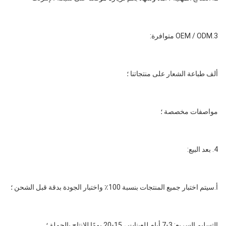
3.OEM / ODM متوافرة:
ألف طباعة الشعار على منتجاتنا ؛
مواصفات مخصصة ؛
4. بعد البيع:
أ.سيتم اختبار جميع المنتجات بنسبة 100٪ واختبار الجودة بدقة قبل الشحن ؛
التسليم السريع: 3-7 أيام للعينات ، 15-20 يومًا للإنتاج بالجملة ؛