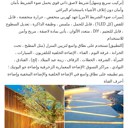
[تركيب سريع وسهل] شريط لاصق ذاتي قوي يحمل ضوء الشريط بأمان 
وأمان دون إتلاف الأشياء باستخدام البراغي
[ميزات ضوء الشريط الآمن] جهد كهربي منخفض ، حرارة منخفضة ، قابل 
للقص (كل 1LED) ، قابل للحمل ، ملمس ، وظيفة الذاكرة ، تعديل السطوع 
، قابل للتعتيم ، DIY ، متعدد الألوان ، يأتي بمادة لاصقة ، مريح وآمن 
للاستخدام
[التطبيق] تستخدم على نطاق واسع لتزيين المنزل (مثل المطبخ ، تحت 
الخزانة ، غرفة النوم ، الفناء ، الإضاءة الخلفية للتلفزيون ، السيارات ، 
المرآة ، الشرفة ، الحفلات ، الزفاف ، زينة عيد الميلاد ، إلخ) ، الفنادق ، 
النوادي ، مراكز التسوق ؛الإضاءة المعمارية الزخرفية وإضاءة جو البوتيك ؛
يتم تطبيقه على نطاق واسع في الإضاءة الخلفية والإضاءة المخفية وإضاءة 
أحرف القناة