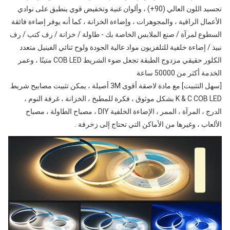
تجسيد اللون العالي (90+) ، وألوان غنية وتخفيض قوي ينطبق على نوادي 
الأعمال الراقية ، والمجوهرات ، وإضاءة الخزانة ، كما أنه يوفر إضاءة فائقة 
السطوع لمرآة / صنع الملابس الخاصة بك - طاولة / خزانة / رف كتب / رف 
نبيذ / إضاءة خلفية للتلفزيون مواد عالية الجودة ولوح ثنائي الفينيل متعدد 
الكلور حقيقي مزدوج الطبقة تجعل ضوء الشريط COB LED متينًا ، وعمر 
الخدمة أكثر من 50000 ساعة
[سهل التثبيت] مع مادة لاصقة أقوى 3M أصيلة ، يمكن تثبيت مصابيح شريط 
K & C COB LED بشكل موثوق ، فكرة للمطبخ ، الخزانة ، غرفة النوم ، 
الدرج ، المرآة ، الممر ، الإضاءة الخلفية DIY ، مصباح الطاولة ، مصباح 
الألعاب ، وغيرها من الأماكن التي تحتاج إلى زخرفة .