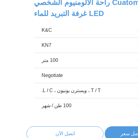
Cuatom 1m 2m 3m راحة الألومنيوم الشخصي
LED غرفة التبريد للماء
K&C
KN7
100 متر
Negotiate
T / T ، ويسترن يونيون ، L / C.
100 طن / شهر
ضل سعر
اتصل الآن