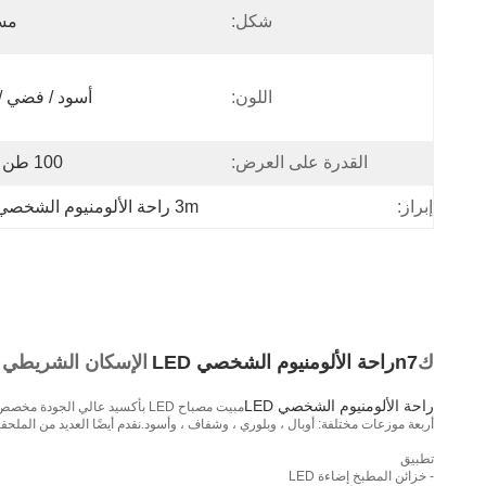
شكل:
مس
اللون:
أسود / فضي /
القدرة على العرض:
100 طن / شهر
إبراز:
3m راحة الألومنيوم الشخصي LED
ك
n7
راحة الألومنيوم الشخصي LED
الإسكان الشريطي LED لشريط LED من الألومنيوم المؤكسد بغطاء أسود من الألمنيوم ED
راحة الألومنيوم الشخصي LED
أربعة موزعات مختلفة: أوبال ، وبلوري ، وشفاف ، وأسود.نقدم أيضًا العديد من الملحقات المختلفة مثل غطاء PMMA ومشابك التثبيت وأغطية النه
تطبيق
- خزائن المطبخ إضاءة LED