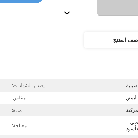
صف المنتج
صينية
إصدار الشهادات:
 أبيض
مقاس:
مركبة
مادة:
PMMA / الكمبيوتر الشخصي ، 
معالجة:
 أسود