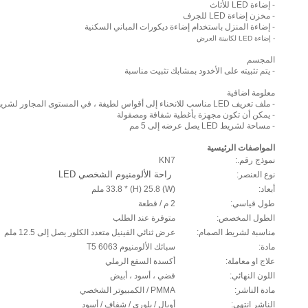
- إضاءة LED للأثاث
- مخزن إضاءة LED للجرف
- إضاءة المنزل باستخدام إضاءة ديكورات المباني السكنية
- إضاءة LED لكابينة العرض
المجسم
- يتم تثبيته على الأخدود بمشابك تثبيت مناسبة
معلومة اضافية
- ملف تعريف LED مناسب للانحناء إلى أقواس لطيفة ، في المستوى المجاور لشريط LED
- يمكن أن تكون مجهزة بأغطية شفافة ومصقولة
- مساحة لشريط LED يصل عرضه إلى 5 مم
المواصفات الرئيسية
نموذج رقم.:
KN7
نوع العنصر:
راحة الألومنيوم الشخصي LED
أبعاد:
(W) 33.8 * (H) 25.8 ملم
طول قياسي:
2 م / قطعة
الطول المخصص:
متوفرة عند الطلب
مناسبة لشريط الصمام:
عرض ثنائي الفينيل متعدد الكلور يصل إلى 12.5 ملم
مادة:
سبائك الألومنيوم 6063 T5
علاج او معاملة:
أكسدة السفع الرملي
اللون النهائي:
فضي ، أسود ، أبيض
مادة الناشر:
PMMA / الكمبيوتر الشخصي
الناشر انتهى:
أوبال / بلوري / شفاف / أسود