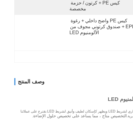
كيس PE + كرتون / حزمة 
مخصصة
كيس PE واضح داخلي + رغوة 
EPE + صندوق كرتوني مجوف من 
الألومنيوم LED
وصف المنتج
مبيت مصباح LED بأكسيد عالي الجودة مخصص لإضاءة شريطية LED قياسية بعرض يصل إلى 12.5 مترًا.يعمل الملف الشخصي كمشتت حراري لشريط LED ويظهر كإسكان لطيف وأنيق لشريط LED.نقترح على عملائنا
التخصيص متاح ، مما يساعد على تخصيص حلول الإضاءة.