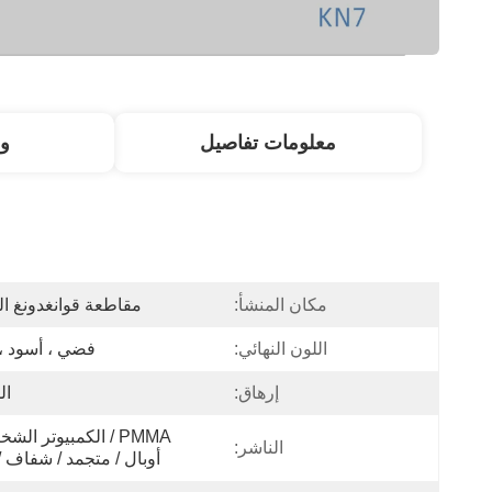
معلومات تفاصيل
و
مكان المنشأ:
مقاطعة قوانغدونغ ال
اللون النهائي:
فضي ، أسود ،
إرهاق:
ال
الناشر:
أوبال / متجمد / شفاف /