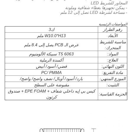
المجاور للشريط LED
- يمكن تجهيزها بغطاء شفافية وملونة
- مساحة لشرطة LED تصل إلى 12 ملم
المواصفات الرئيسية
رقم الطراز
ك3
الأبعاد
W10.0*H13 ملم
مناسبة للشريط
عرض الـ PCB يصل إلى 8.4 ملم
المتحرك:
المواد:
6063 T5 سبيكة الألومنيوم
العلاج:
أكسدة الرملية
اللون النهائي:
فضي/ أسود/ أبيض
مادة التفريغ:
PC/ PMMA
الموزع المنتهي:
بارد/ أسود/ أوبال/ نصف واضح/ واضح/
التثبيت:
مقبوضة على السطح
كيس بي إيه داخلي شفاف + EPE FOAM + صندوق
الحزمة القياسية:
كرتون