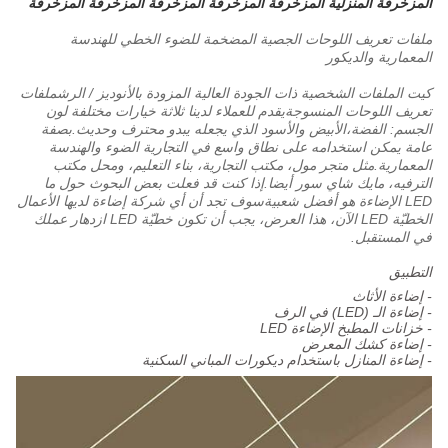
المزخرفة المنزلية المزخرفة المزخرفة المزخرفة المزخرفة المزخرفة
ملفات تعريف اللوحات الجصية المضخمة للضوء الخطي للهندسة
المعمارية والديكور
كيت الملفات الشخصية ذات الجودة العالية المزودة بالأنوديز / الرش
ملفات
تعريف اللوحات المنسوجة
يقدم للعملاء لدينا ثلاثة خيارات مختلفة لون
الجسم: الفضة،الأبيض والأسود الذي يجعله يبدو محترف وحديث.بصفة
عامة يمكن استخدامه على نطاق واسع في التجارية الضوء والهندسة
المعمارية.مثل متجر مول، مكتب التجارية، بناء التعليم، ومحل مكتب
الترفيه، مايك شاي سور أيضا.إذا كنت قد فعلت بعض البحوث حول ما
LED الإضاءة هو أفضل شعبيةسوف تجد أن أي شركة إضاءة لديها الأعمال
الخطيّة LED الآن، هذا العرض، يجب أن تكون خطيّة LED ازدهار عملك
في المستقبل.
التطبيق
- إضاءة الأثاث
- إضاءة الـ (LED) في الرف
- خزانات المطبخ الإضاءة LED
- إضاءة كشك المعرض
- إضاءة المنازل باستخدام ديكورات المباني السكنية