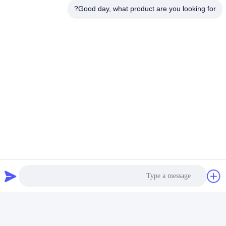
احصل على أفضل سعر
Good day, what product are you looking for?
اتصل بنا
K&C LIGHTING TECHNOLOGY LTD.
البريد الإلكتروني
jessie@leds-kc.com
وقت العمل
08:00-18:00
عنواننا
عنوان الشركة