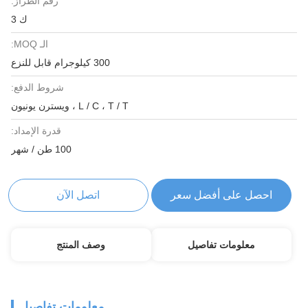
رقم الطراز:
ك 3
الـ MOQ:
300 كيلوجرام قابل للنزع
شروط الدفع:
L / C ، T / T ، ويسترن يونيون
قدرة الإمداد:
100 طن / شهر
احصل على أفضل سعر
اتصل الآن
معلومات تفاصيل
وصف المنتج
معلومات تفاصيل