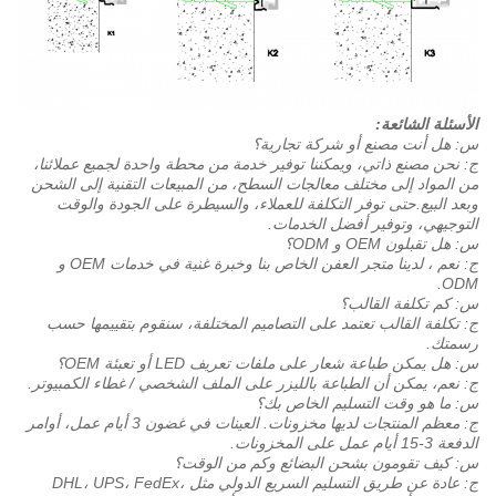
الأسئلة الشائعة:
س: هل أنت مصنع أو شركة تجارية؟
ج: نحن مصنع ذاتي، ويمكننا توفير خدمة من محطة واحدة لجميع عملائنا،
من المواد إلى مختلف معالجات السطح، من المبيعات التقنية إلى الشحن
وبعد البيع.حتى توفر التكلفة للعملاء، والسيطرة على الجودة والوقت
التوجيهي، وتوفير أفضل الخدمات.
س: هل تقبلون OEM و ODM؟
ج: نعم ، لدينا متجر العفن الخاص بنا وخبرة غنية في خدمات OEM و
ODM.
س: كم تكلفة القالب؟
ج: تكلفة القالب تعتمد على التصاميم المختلفة، سنقوم بتقييمها حسب
رسمتك.
س: هل يمكن طباعة شعار على ملفات تعريف LED أو تعبئة OEM؟
ج: نعم، يمكن أن الطباعة بالليزر على الملف الشخصي / غطاء الكمبيوتر.
س: ما هو وقت التسليم الخاص بك؟
ج: معظم المنتجات لديها مخزونات. العينات في غضون 3 أيام عمل، أوامر
الدفعة 3-15 أيام عمل على المخزونات.
س: كيف تقومون بشحن البضائع وكم من الوقت؟
ج: عادة عن طريق التسليم السريع الدولي مثل DHL، UPS، FedEx،