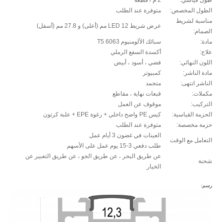
طول قياسي:
2 م / قطعة
الطول المخصص:
متوفرة عند الطلب
مناسبة لشريط
عرض شريط LED 12 مم (أعلى) و 27.8 مم (أسفل)
الصمام:
مادة:
سبائك الألومنيوم 6063 T5
علاج:
أكسدة السفع الرملي
اللون النهائي:
فضي ، أسود ، أبيض
مادة الناشر:
كمبيوتر
الناشر انتهى:
متجمد
مكملات:
قبعات نهاية ، مقاطع
التركيب:
موقوف عن العمل
الحزمة القياسية:
كيس PE واضح داخلي + رغوة EPE + علبة كرتون
حزمة مخصصة:
متوفرة عند الطلب
العينات في غضون 3 أيام عمل
التعامل مع الوقت
طلب دفعي 3-15 يوم عمل على الأسهم
عن طريق البحر ، عن طريق الجو ، عن طريق التعبير عن
شحنة
الخيار
رسم: