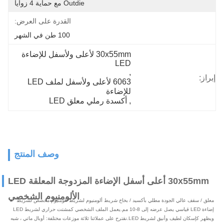
Outdie مع حماية 4 زوايا
القدرة على العرض:
100 طن في الشهر
30x55mm لأعلى ولأسفل للإضاءة 
LED
, 
إبراز:
6063 لأعلى ولأسفل لملف LED 
للإضاءة
, 
أكسدة رملي معلق LED
وصف المنتج
30x55mm أعلى أسفل الإضاءة المزدوجة المعلقة LED
الألومنيوم الشخصي
معلق / سقف عالي الجودة مطلي بأكسيد / بخاخ شريط ألومنيوم لشريط ألومنيوم مخصص لشريط
إضاءة LED قياسي يصل عرضه إلى 8-10 مم.يعمل الملف الشخصي كمشتت حراري لشريط LED
ويظهر كإسكان لطيف وأنيق لشريط LED.نقترح على عملائنا ثلاثة موزعات مختلفة: أوبال ماتي ، شبه