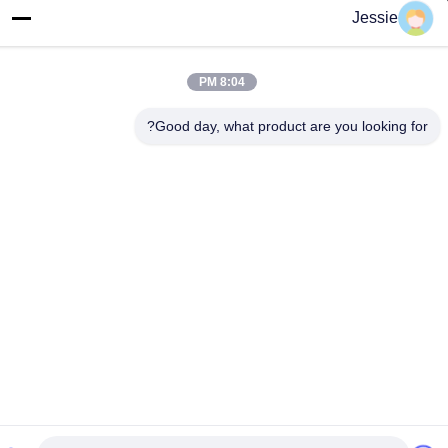
Jessie
عنوان المصنع
مجمع FS Science Park، رقم 181، طريق Gushu الأول، مجتمع
Guxing، Xixiang، Baoan، شنتشن
8:04 PM
هاتف
Good day, what product are you looking for?
86-0755-22300563
نوعية جيدة الصين الصمام قطاع الألومنيوم الشخصي المورد. حقوق الطبع
والنشر © -2026 K&C LIGHTING TECHNOLOGY LTD. جميع الحقوق
محفوظة
سياسة الخصوصية
|
خريطة الموقع