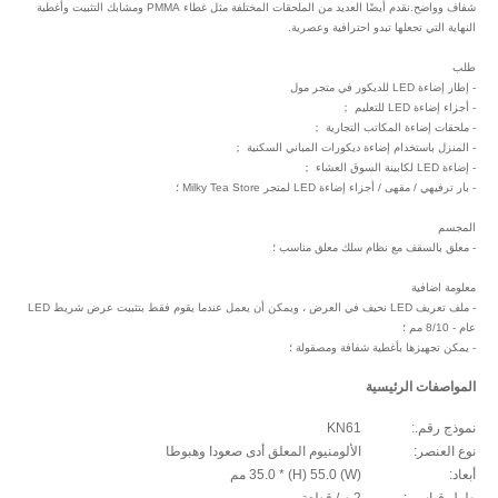
شفاف وواضح.نقدم أيضًا العديد من الملحقات المختلفة مثل غطاء PMMA ومشابك التثبيت وأغطية
النهاية التي تجعلها تبدو احترافية وعصرية.
طلب
- إطار إضاءة LED للديكور في متجر مول
- أجزاء إضاءة LED للتعليم ；
- ملحقات إضاءة المكاتب التجارية ；
- المنزل باستخدام إضاءة ديكورات المباني السكنية ；
- إضاءة LED لكابينة السوق العشاء ；
- بار ترفيهي / مقهى / أجزاء إضاءة LED لمتجر Milky Tea Store ؛
المجسم
- معلق بالسقف مع نظام سلك معلق مناسب ؛
معلومة اضافية
- ملف تعريف LED نحيف في العرض ، ويمكن أن يعمل عندما يقوم فقط بتثبيت عرض شريط LED
عام - 8/10 مم ؛
- يمكن تجهيزها بأغطية شفافة ومصقولة ؛
المواصفات الرئيسية
نموذج رقم.:
KN61
نوع العنصر:
الألومنيوم المعلق أدى صعودا وهبوطا
أبعاد:
(W) 35.0 * (H) 55.0 مم