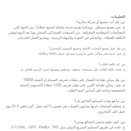
التعليمات:
س: هل أنت مصنع أو شركة تجارية؟
ج: نحن مصنع مستقل ، ويمكننا تقديم خدمة شاملة لجميع عملائنا ، من المواد إلى
المعالجات السطحية المختلفة ، من المبيعات الفنية إلى الشحن وما بعد البيع.لتوفير
التكلفة للعملاء ، والتحكم في الجودة والمهلة الزمنية ، وتقديم أفضل الخدمات.
س: هل تقبل تصنيع المعدات الأصلية وتصنيع التصميم الشخصي؟
ج: نعم ، لدينا متجر قوالب خاص بنا وخبرة غنية في خدمات OEM و ODM.
س: كم تكلفة القالب؟
ج: تعتمد تكلفة القالب على تصميمات مختلفة ، وسنقوم بتقييمها حسب الرسم الخاص بك.
س: هل يمكن طباعة الشعار على ملفات تعريف الصمام أو التعبئة OEM؟
ج: نعم ، يمكن طباعة الليزر على ملف تعريف LED / غطاء الكمبيوتر.التعبئة
المخصصة متاحة على أساس كمية الطلب.
س: ما هو وقت التسليم الخاص بك؟
ج: معظم المنتجات لديها مخزون.العينات في غضون 3 أيام عمل ، أمر دفعي 3-15 يوم
عمل على المخزون.
س: كيف تقوم بشحن البضائع ومتى؟
ج: عادة عن طريق التسليم السريع الدولي مثل DHL ، UPS ، FedEx ، TNT (3-7