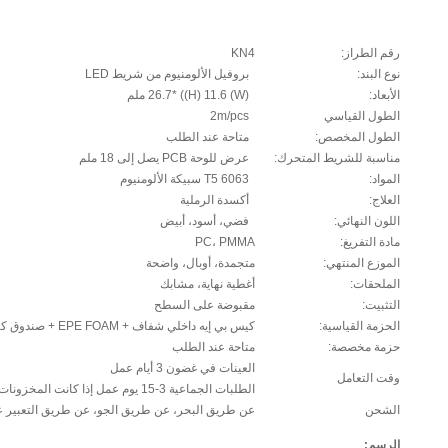
رقم الطراز:
KN4
نوع البند:
بروفيل الألومنيوم من شريط LED
الأبعاد:
(W) 26.7* ((H) 11.6 ملم
الطول القياسي
2m/pcs
الطول المخصص:
متاحة عند الطلب
مناسبة للشريط المتحرك:
عرض للوحة PCB يصل إلى 18 ملم
المواد:
6063 T5 سبيكة الألومنيوم
العلاج:
أكسدة الرملية
اللون النهائي:
فضي، أسود، أبيض
مادة التفريغ:
PC، PMMA
الموزع المنتهي:
متجمدة، أوبال، واضحة
الملحقات:
أغطية نهاية، مشابك
التثبيت:
مقبوضة على السطح
الحزمة القياسية:
كيس بي إيه داخلي شفاف + EPE FOAM + صندوق كرتون
حزمة مخصصة:
متاحة عند الطلب
العينات في غضون 3 أيام عمل
وقت التعامل
الطلبات الجماعية 3-15 يوم عمل إذا كانت المخزونات
الشحن
عن طريق البحر، عن طريق الجو، عن طريق التعبير عن
الرسم: