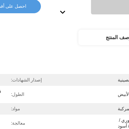
احصل على أف
صف المنتج
صينية
إصدار الشهادات:
لأبيض
الطول:
مركبة
مواد:
PMMA / PC ، أوبال / بلوري / 
معالجة:
 أسود