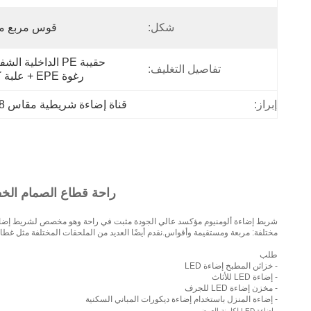
شكل:
قوس مربع 
تفاصيل التغليف:
رغوة EPE + علبة كرتون
إبراز:
قناة إضاءة شريطية مقاس 25.8 مم
راحة قطاع الصمام الخفيف
مختلفة: مربعة ومستقيمة وأقواس.نقدم أيضًا العديد من الملحقات المختلفة مثل غطاء
طلب
- خزائن المطبخ إضاءة LED
- إضاءة LED للأثاث
- مخزن إضاءة LED للجرف
- إضاءة المنزل باستخدام إضاءة ديكورات المباني السكنية
- إضاءة LED لكابينة العرض