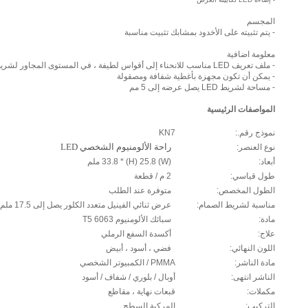
المجسم
- يتم تثبيته على الأخدود بمشابك تثبيت مناسبة
معلومة اضافية
- ملف تعريف LED مناسب للانحناء إلى أقواس لطيفة ، في المستوى المجاور لشريط LED
- يمكن أن تكون مجهزة بأغطية شفافة ومصقولة
- مساحة لشريط LED يصل عرضه إلى 5 مم
المواصفات الرئيسية
نموذج رقم.:
KN7
نوع العنصر:
راحة الألومنيوم الشخصي LED
أبعاد:
(W) 33.8 * (H) 25.8 ملم
طول قياسي:
2 م / قطعة
الطول المخصص:
متوفرة عند الطلب
مناسبة لشريط الصمام:
عرض ثنائي الفينيل متعدد الكلور يصل إلى 17.5 ملم
مادة:
سبائك الألومنيوم 6063 T5
علاج:
أكسدة السفع الرملي
اللون النهائي:
فضي ، أسود ، أبيض
مادة الناشر:
PMMA / الكمبيوتر الشخصي
الناشر انتهى:
أوبال / بلوري / شفاف / أسود
مكملات:
قبعات نهاية ، مقاطع
التركيب:
المركبة السطح