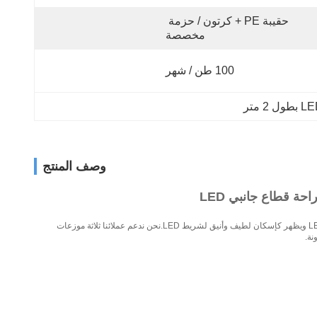
حقيبة PE + كرتون / حزمة 
مخصصة
100 طن / شهر
وصف المنتج
حة قطاع جانبي LED
شريط إضاءة ألومنيوم مؤكسد عالي الجودة مثبت في راحة وهو مخصص لشريط إضاءة LED قياسي يصل عرضه إلى 17.5 مترًا.يعمل الملف الشخصي كمشتت حراري لشريط LED ويظهر كإسكان لطيف وأنيق لشريط LED.نحن ندعم عملائنا ثلاثة موزعات
نة.