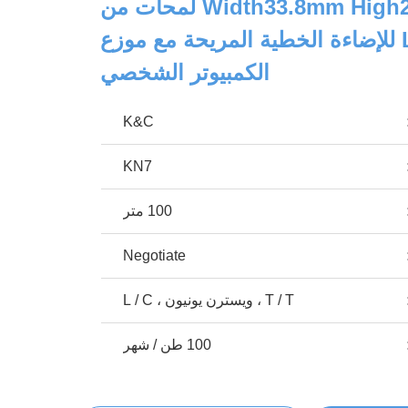
Width33.8mm High25.8mm لمحات من
الألومنيوم LED للإضاءة الخطية المريحة مع موزع
الكمبيوتر الشخصي
K&C
KN7
100 متر
Negotiate
T / T ، ويسترن يونيون ، L / C
100 طن / شهر