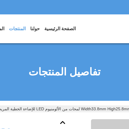
الصفحة الرئيسية
حولنا
المنتجات
الم
تفاصيل المنتجات
Width33.8mm High25 لمحات من الألومنيوم LED للإضاءة الخطية المريحة مع موزع الكمبيوتر الشخصي