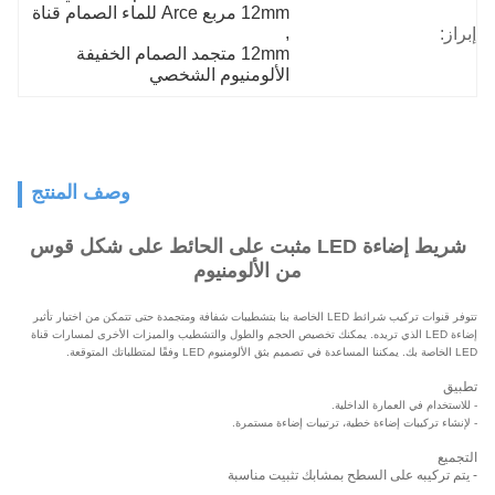
12mm مربع Arce للماء الصمام قناة
, 
إبراز:
12mm متجمد الصمام الخفيفة 
الألومنيوم الشخصي
وصف المنتج
شريط إضاءة LED مثبت على الحائط على شكل قوس
من الألومنيوم
تتوفر قنوات تركيب شرائط LED الخاصة بنا بتشطيبات شفافة ومتجمدة حتى تتمكن من اختيار تأثير
إضاءة LED الذي تريده. يمكنك تخصيص الحجم والطول والتشطيب والميزات الأخرى لمسارات قناة
LED الخاصة بك. يمكننا المساعدة في تصميم بثق الألومنيوم LED وفقًا لمتطلباتك المتوقعة.
تطبيق
-
للاستخدام في العمارة الداخلية.
-
لإنشاء تركيبات إضاءة خطية، ترتيبات إضاءة مستمرة.
التجميع
- يتم تركيبه على السطح بمشابك تثبيت مناسبة