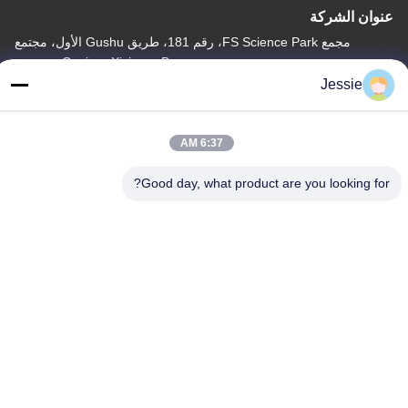
عنوان الشركة
مجمع FS Science Park، رقم 181، طريق Gushu الأول، مجتمع
Guxing، Xixiang، Baoan، شنتشن
Jessie
عنوان المصنع
مجمع FS Science Park، رقم 181، طريق Gushu الأول، مجتمع
Guxing، Xixiang، Baoan، شنتشن
6:37 AM
هاتف
Good day, what product are you looking for?
86-0755-22300563
نوعية جيدة الصين الصمام قطاع الألومنيوم الشخصي المورد. حقوق الطبع
والنشر © -2026 K&C LIGHTING TECHNOLOGY LTD. جميع الحقوق
محفوظة
سياسة الخصوصية
|
خريطة الموقع