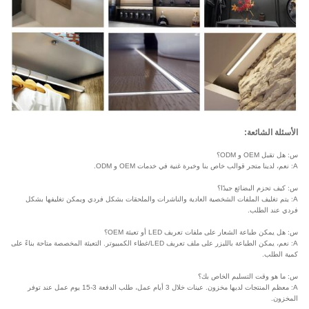
الأسئلة الشائعة:
س: هل تقبل OEM و ODM؟
A: نعم، لدينا متجر قوالب خاص بنا وخبرة غنية في خدمات OEM و ODM.
س: كيف تحزم البضائع جيدًا؟
A: يتم تغليف الملفات الشخصية العادية والناشرات والملحقات بشكل فردي ويمكن تغليفها بشكل
فردي عند الطلب.
س: هل يمكن طباعة الشعار على ملفات تعريف LED أو تعبئة OEM؟
A: نعم، يمكن الطباعة بالليزر على ملف تعريف LED/غطاء الكمبيوتر. التعبئة المخصصة متاحة بناءً على
كمية الطلب.
س: ما هو وقت التسليم الخاص بك؟
A: معظم المنتجات لديها مخزون. عينات خلال 3 أيام عمل، طلب الدفعة 3-15 يوم عمل عند توفر
المخزون.