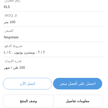
رقم الطراز:
KL5
الـ MOQ:
100 متر
السعر:
Negotiate
شروط الدفع:
T / T ، ويسترن يونيون ، L / C
قدرة الإمداد:
100 طن / شهر
احصل على أفضل سعر
اتصل الآن
معلومات تفاصيل
وصف المنتج