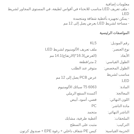
معلومات إضافية
- ملف تعريف LED مناسب للانحناء في أقواس لطيفة، في المستوى المجاور لشريط
LED
- يمكن تجهيزه بأغطية شفافة ومتجمدة
- مساحة لشريط LED بعرض يصل إلى 12 مم
المواصفات الرئيسية
رقم الموديل:
KL5
نوع العنصر:
ملف تعريف الألومنيوم لشريط LED
الأبعاد:
(العرض)16.3*(الارتفاع)14.1 مم
الطول القياسي:
2 متر/قطعة
الطول المخصص:
متوفر عند الطلب
مناسب لشريط
عرض PCB يصل إلى 12 مم
LED:
المادة:
6063 T5 سبائك الألومنيوم
المعالجة:
أكسدة السفع الرملي
اللون النهائي:
فضي، أسود، أبيض
مادة الناشر:
PC
الناشر النهائي:
متجمد
الملحقات:
أغطية طرفية، مشابك
التركيب:
مثبت على السطح
الحزمة القياسية:
كيس PE شفاف داخلي + رغوة EPE + صندوق كرتون