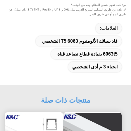
س: كيف تقوم بشحن البضائع وكم من الوقت؟
A: عادة عن طريق التسليم السريع الدولي مثل DHL و UPS و FedEx و TNT (3-7 أيام عمل)، عن
طريق الجو أو عن طريق البحر
العلامات:
قاد سبائك الألومنيوم 6063 T5 الشخصي
6063t5 بقيادة قطاع تصاعد قناة
انحناء 3 م أدى الشخصي
منتجات ذات صلة