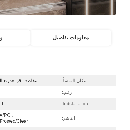
معلومات تفاصيل
و
مكان المنشأ:
مقاطعة قوانغدونغ ال
رقم.:
2
Indstallation:
ال
/PC ، 
الناشر:
Frosted/Clear