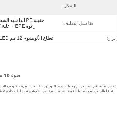
الشكل:
تفاصيل التغليف:
رغوة EPE + علبة كرتون
إبراز:
قطاع الألومنيوم 12 مم LED
ضوء 10 ملم LED الشريط الضوء المنزلي LED الشريط الملف الألومنيوم الصعود
كيه سي إضاءة تقدم العديد من أنواع ملفات تعريف الألومنيوم. مثل الملفات تعريف الألومنيوم المثب
أنحاء العالم.نحن نقدم خصيصا مدعومة الشريط الضوء الغزل الألومنيوم في أطوال مختلفة، فقط وفق