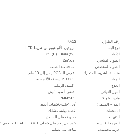
رقم الطراز:
KA12
نوع البند:
بروفيل الألومنيوم من شريط LED
الأبعاد:
(W) 12* ((H) 13mm
الطول القياسي
2m/pcs
الطول المخصص:
متاحة عند الطلب
مناسبة للشريط المتحرك:
عرض الـ PCB يصل إلى 10 ملم
المواد:
6063 T5 سبيكة الألومنيوم
العلاج:
أكسدة الرملية
اللون النهائي:
فضي، أسود، أبيض
مادة التفريغ:
PMMA/PC
الموزع المنتهي:
أوبال/جليدي/شفاف/أسود
الملحقات:
أغطية نهاية، مشابك
التثبيت:
مقبوضة على السطح
الحزمة القياسية:
كيس بي إيه داخلي شفاف + EPE FOAM + صندوق كرتون
حزمة مخصصة:
متاحة عند الطلب