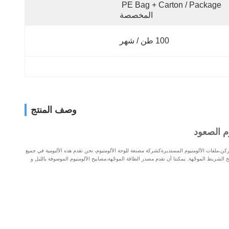
PE Bag + Carton / Package 
المخصصة
100 طن / شهر
وصف المنتج
لركن،ملفات الألومنيوم المستديرةكشركة مصنعة للوحة الألومنيوم، نحن نقدم هذه الألبومية في جميع
الشريط الموجّهة. يمكننا أن نقدم مصدر الطاقة الموجّهة،مصابيح الألومنيوم الموصوفة بالليل و