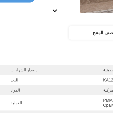
صف المنتج
صينية
إصدار الشهادات:
KA1
البعد:
مركبة
المواد:
PMMA
العملية:
Opal/