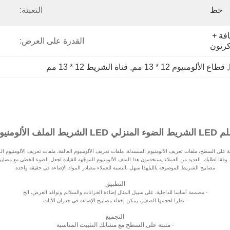
خط
التعبئة:
حقيبة PE الداخلية الشفافة + 
القدرة على العرض:
, 
قطاع الألومنيوم 12 * 13 مم
, 
قناة الشريط 12 * 13 مم
تة على السطح، ملفات تعريف الألومنيوم المنسدلة، ملفات تعريف الألومنيوم العالقة، ملفات تعريف الألومنيوم ا
ا لطلبك. العديد من العملاء يستخدمون هذا الملف الألومنيوم الموجّهة للقيادة لجعل الضوء الخطي مع مصابيح 
مصابيح الشريط الموصوفة بالليلهذا سهل بالنسبة للعملاء مصادر المواد الإضاءة في حقيقة واحدة
التطبيق
- مصممة أساسا للداخلية، على سبيل المثال إضاءة الخزانات والسلالم ونوافذ العرض، الخ
- نظرا لحجمها الصغير، يمكن إخفاء مصابيح الإضاءة في جدران الأثاث
التجميع
- مثبتة على السطح مع مشابك التثبيت المناسبة