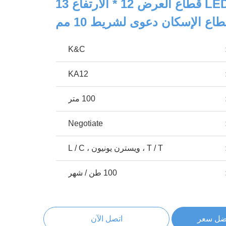
قطاع الألمنيوم LED قطاع العرض 12 * الارتفاع 13
K&C
KA12
100 متر
Negotiate
T / T ، ويسترن يونيون ، L / C
100 طن / شهر
ضل سعر
اتصل الآن