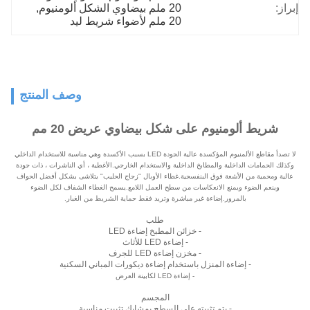
إبراز:
20 ملم بيضاوي الشكل ألومنيوم
, 
20 ملم لأضواء شريط ليد
وصف المنتج
شريط ألومنيوم على شكل بيضاوي عريض 20 مم
لا تصدأ مقاطع الألمنيوم المؤكسدة عالية الجودة LED بسبب الأكسدة وهي مناسبة للاستخدام الداخلي
وكذلك الحمامات الداخلية والمطابخ الداخلية والاستخدام الخارجي.الأغطية ، أي الناشرات ، ذات جودة
عالية ومحمية من الأشعة فوق البنفسجية.غطاء الأوبال "زجاج الحليب" يتلاشى بشكل أفضل الحواف
وينعم الضوء ويمنع الانعكاسات من سطح العمل اللامع.يسمح الغطاء الشفاف لكل الضوء
بالمرور.إضاءة غير مباشرة وتريد فقط حماية الشريط من الغبار.
طلب
- خزائن المطبخ إضاءة LED
- إضاءة LED للأثاث
- مخزن إضاءة LED للجرف
- إضاءة المنزل باستخدام إضاءة ديكورات المباني السكنية
- إضاءة LED لكابينة العرض
المجسم
- يتم تثبيته على السطح بمشابك تثبيت مناسبة