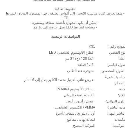
معلومة اضافية
- ملف تعريف LED مناسب للانحناء إلى أقواس لطيفة ، في المستوى المجاور لشريط
LED
- يمكن أن تكون مجهزة بأغطية شفافة ومصقولة
- مساحة لشريط LED يصل عرضه إلى 16 مم
المواصفات الرئيسية
نموذج رقم.:
K31
نوع العنصر:
قطاع الألومنيوم الشخصي LED
أبعاد:
(ث) 20 * (ح) 27 مم
طول قياسي:
2 م / قطعة
الطول المخصص:
متوفرة عند الطلب
مناسبة لشريط
عرض ثنائي الفينيل متعدد الكلور يصل إلى 16 ملم
الصمام:
مادة:
سبائك الألومنيوم 6063 T5
علاج:
أكسدة السفع الرملي
اللون النهائي:
فضي ، أسود ، أبيض
مادة الناشر:
PMMA / الكمبيوتر الشخصي
الناشر انتهى:
أوبال / بلوري / شفاف / أسود
مكملات:
قبعات نهاية ، مقاطع
التركيب:
المركبة السطح