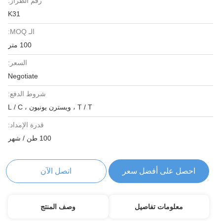
رقم الطراز:
K31
الـ MOQ:
100 متر
السعر:
Negotiate
شروط الدفع:
T / T ، ويسترن يونيون ، L / C
قدرة الإمداد:
100 طن / شهر
احصل على أفضل سعر
اتصل الآن
معلومات تفاصيل
وصف المنتج