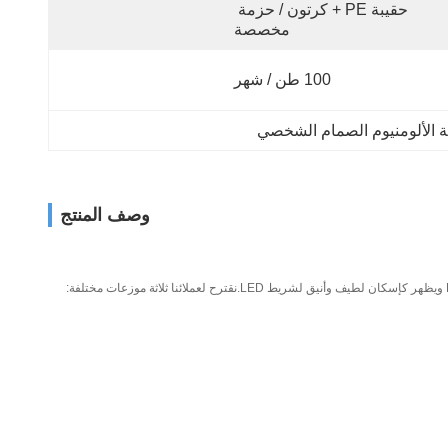
حقيبة PE + كرتون / حزمة 
مخصصة
100 طن / شهر
وصف المنتج
قطاع جانبي ألومنيوم مسطح بأكسيد عالي الجودة مثبت في الزاوية ومخصص لإضاءة شريطية LED قياسية حتى عرض 8 مم.يعمل الملف الشخصي كمشتت حراري لشريط LED ويظهر كإسكان لطيف وأنيق لشريط LED.نقترح لعملائنا ثلاثة موزعات مختلفة: