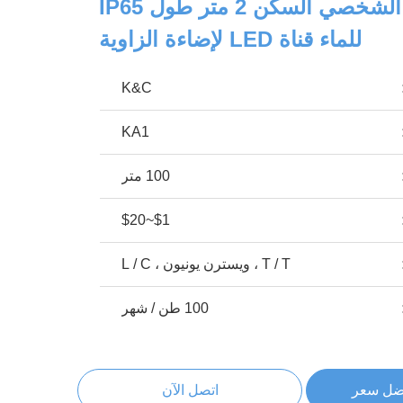
أدى الألومنيوم الشخصي السكن 2 متر طول IP65
للماء قناة LED لإضاءة الزاوية
K&C
KA1
100 متر
$1~$20
T / T ، ويسترن يونيون ، L / C
100 طن / شهر
ضل سعر
اتصل الآن