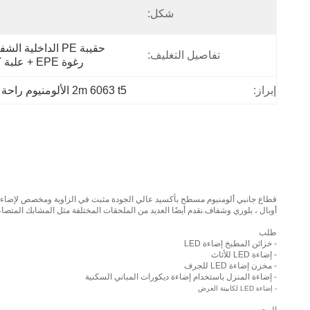
شكل:
تفاصيل التغليف:
رغوة EPE + علبة كرتون
إبراز:
2m 6063 t5 الألومنيوم راحة الصمام الشخصي
أوبال ، بلوري وشفاف.نقدم أيضًا العديد من الملحقات المختلفة مثل المشابك المتصاعد
طلب
- خزائن المطبخ إضاءة LED
- إضاءة LED للأثاث
- مخزن إضاءة LED للجرف
- إضاءة المنزل باستخدام إضاءة ديكورات المباني السكنية
- إضاءة LED لكابينة العرض