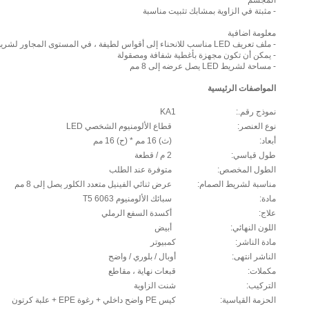
المجسم
- مثبتة في الزاوية بمشابك تثبيت مناسبة
معلومة اضافية
- ملف تعريف LED مناسب للانحناء إلى أقواس لطيفة ، في المستوى المجاور لشريط LED
- يمكن أن تكون مجهزة بأغطية شفافة ومصقولة
- مساحة لشريط LED يصل عرضه إلى 8 مم
المواصفات الرئيسية
نموذج رقم.:
KA1
نوع العنصر:
قطاع الألومنيوم الشخصي LED
أبعاد:
(ث) 16 مم * (ح) 16 مم
طول قياسي:
2 م / قطعة
الطول المخصص:
متوفرة عند الطلب
مناسبة لشريط الصمام:
عرض ثنائي الفينيل متعدد الكلور يصل إلى 8 مم
مادة:
سبائك الألومنيوم 6063 T5
علاج:
أكسدة السفع الرملي
اللون النهائي:
أبيض
مادة الناشر:
كمبيوتر
الناشر انتهى:
أوبال / بلوري / واضح
مكملات:
قبعات نهاية ، مقاطع
التركيب:
شنت الزاوية
الحزمة القياسية:
كيس PE واضح داخلي + رغوة EPE + علبة كرتون