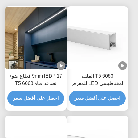
6063 T5 الملف
17 * 9mm lED قطاع ضوء
المغناطيسي LED للمعرض
تصاعد قناة 6063 T5
الفني للمكتب التجاري
الألومنيوم الشخصي
المنزلي
احصل على أفضل سعر
احصل على أفضل سعر