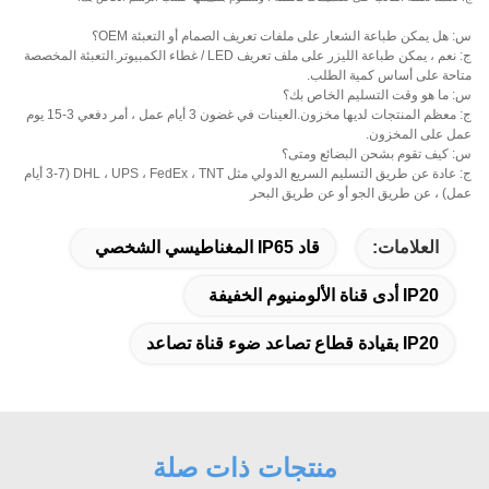
س: هل يمكن طباعة الشعار على ملفات تعريف الصمام أو التعبئة OEM؟
ج: نعم ، يمكن طباعة الليزر على ملف تعريف LED / غطاء الكمبيوتر.التعبئة المخصصة
متاحة على أساس كمية الطلب.
س: ما هو وقت التسليم الخاص بك؟
ج: معظم المنتجات لديها مخزون.العينات في غضون 3 أيام عمل ، أمر دفعي 3-15 يوم
عمل على المخزون.
س: كيف تقوم بشحن البضائع ومتى؟
ج: عادة عن طريق التسليم السريع الدولي مثل DHL ، UPS ، FedEx ، TNT (3-7 أيام
عمل) ، عن طريق الجو أو عن طريق البحر
العلامات:
قاد IP65 المغناطيسي الشخصي
IP20 أدى قناة الألومنيوم الخفيفة
IP20 بقيادة قطاع تصاعد ضوء قناة تصاعد
منتجات ذات صلة