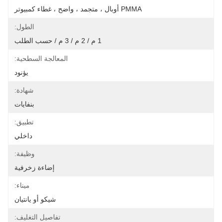
PMMA أوبال ، متجمد ، واضح ، غطاء كمبيوتر
الطول:
1 م / 2 م / 3 م / حسب الطلب
المعالجة السطحية:
يؤنود
شهادة:
بنفايات
تطبيق:
داخلي
وظيفة:
إضاءة زخرفية
ميناء:
شيكو أو يانتيان
تفاصيل التغليف: