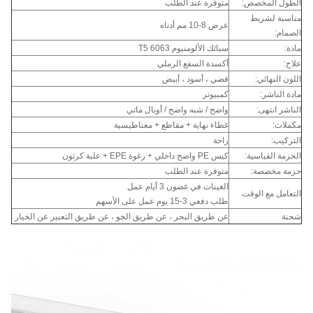
الطول المخصص:
متوفرة عند الطلب
مناسبة لشريط
عرض 8-10 مم أدناه
الصمام:
مادة:
سبائك الألومنيوم 6063 T5
علاج:
أكسدة السفع الرملي
اللون النهائي:
فضي ، أسود ، أبيض
مادة الناشر:
كمبيوتر
الناشر انتهى:
واضح / شبه واضح / أوبال ماتي
مكملات:
غطاء نهاية + مقاطع + مغناطيسية
التركيب:
راحة
الحزمة القياسية:
كيس PE واضح داخلي + رغوة EPE + علبة كرتون
حزمة مخصصة:
متوفرة عند الطلب
العينات في غضون 3 أيام عمل
التعامل مع الوقت
طلب دفعي 3-15 يوم عمل على الأسهم
شحنة
عن طريق البحر ، عن طريق الجو ، عن طريق التعبير عن الخيار