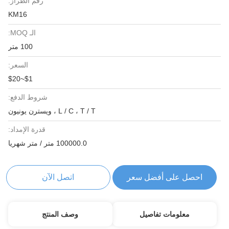
رقم الطراز:
KM16
الـ MOQ:
100 متر
السعر:
$1~$20
شروط الدفع:
L / C ، T / T ، ويسترن يونيون
قدرة الإمداد:
100000.0 متر / متر شهريا
احصل على أفضل سعر
اتصل الآن
معلومات تفاصيل
وصف المنتج