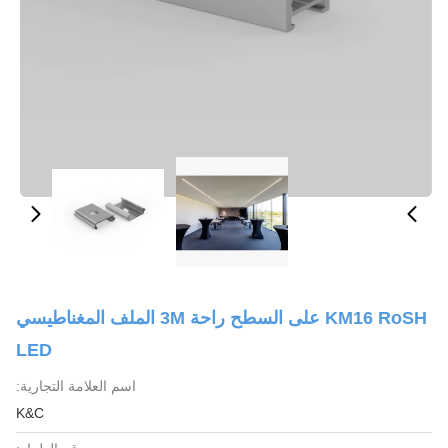
KM16 RoSH على السطح راحة 3M الملف المغناطيسي
LED
اسم العلامة التجارية:
K&C