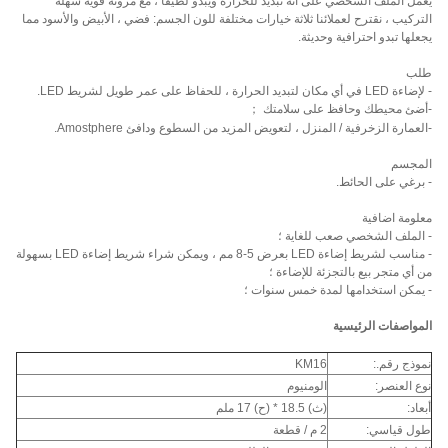
يعمل الملف الشخصي على أنه تبديد للحرارة ويبدو لطيفًا ، مع مرونة قوية سهلة
التركيب ، نقترح لعملائنا ثلاثة خيارات مختلفة للون الجسم: فضي ، الأبيض والأسود مما
يجعلها تبدو احترافية وحديثة.
طلب
- لإضاءة LED في أي مكان لتبديد الحرارة ، للحفاظ على عمر طويل لشريط LED.
-أضئ محيطك وحافظ على سلامتك ；
-العمارة الزخرفية / المنزل ، لتعويض المزيد من السطوع ودافئ Amostphere.
المجسم
- برغي على الحائط.
معلومة اضافية
- الملف الشخصي صعب للغاية ؛
- مناسب لشريط إضاءة LED بعرض 5-8 مم ، ويمكن شراء شريط إضاءة LED بسهولة
من أي متجر بيع بالتجزئة للإضاءة ؛
- يمكن استخدامها لمدة خمس سنوات ؛
المواصفات الرئيسية
نموذج رقم.:
KM16
نوع العنصر:
الومنيوم
أبعاد:
(ث) 18.5 * (ح) 17 ملم
طول قياسي:
2 م / قطعة