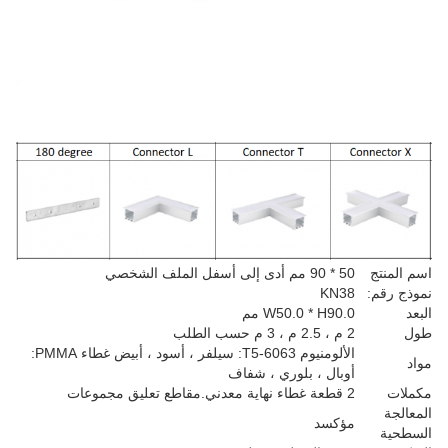
اسم المنتج
50 * 90 مم أدى إلى أسفل الملف الشخصي
نموذج رقم:
KN38
البعد
W50.0 * H90.0 مم
طول
2 م ، 2.5 م ، 3 م حسب الطلب
الألومنيوم 6063-T5: سيلفر ، أسود ، أبيض غطاء PMMA:
مواد
أوبال ، بلوري ، شفاف
مكملات
2 قطعة غطاء نهاية معدني.مقاطع تعليق مجموعات
المعالجة
مؤكسد
السطحية