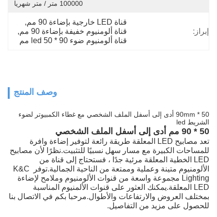
100000 متر / متر شهريا
قناة LED خارجية بإضاءة 90 مم
, 
إبراز:
قناة ألومنيوم خفيفة بإضاءة 90 مم
, 
قناة ألومنيوم ضوء led 50 * 90 مم
وصف المنتج
50 * 90mm أدى إلى أسفل الملف الشخصي مع غطاء الكمبيوتر لضوء
الشريط led
50 * 90 مم أدى إلى أسفل الملف الشخصي
تعد مصابيح LED المعلقة طريقة رائعة لتوفير إضاءة وافرة 
للمساحات الكبيرة مع مسار سهل نسبيًا للتثبيت.نظرًا لأن مصابيح 
LED الخطية المعلقة مرئية جدًا ، فستحتاج إلى قناة من 
الألومنيوم متينة وعملية وممتعة من الناحية الجمالية.توفر K&C 
Lighting مجموعة واسعة من قنوات الألومنيوم وملامح لإضاءة 
LED المعلقة.يمكنك العثور على قنوات الألمنيوم المناسبة 
بمختلف العروض والارتفاعات والأطوال.مرحبا بكم في الاتصال بنا 
للحصول على مزيد من التفاصيل.