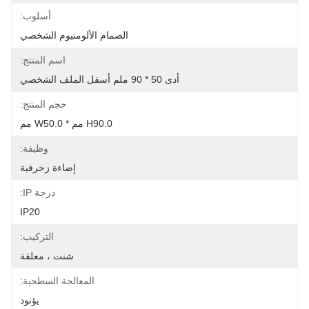
أسلوب:
الصمام الألومنيوم الشخصي
اسم المنتج:
أدى 50 * 90 ملم أسفل الملف الشخصي
حجم المنتج:
H90.0 مم * W50.0 مم
وظيفة:
إضاءة زخرفية
درجة IP:
IP20
التركيب:
شنت ، معلقة
المعالجة السطحية:
يؤنود