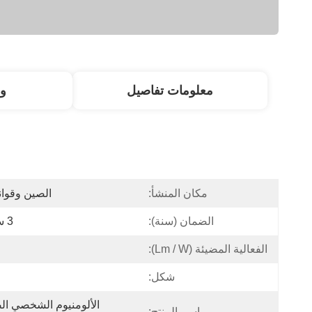
معلومات تفاصيل
و
مكان المنشأ:
الصين وقوان
الضمان (سنة):
3 سنوات
الفعالية المضيئة (lm / W):
شكل:
اسم المنتج: