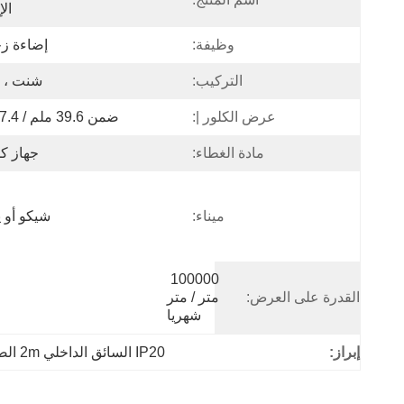
ال
وظيفة:
إضاءة ز
التركيب:
شنت ، م
عرض الكلور |:
ضمن 39.6 ملم / 27.4 ملم
مادة الغطاء:
جهاز كم
ميناء:
شيكو أو ي
100000 
القدرة على العرض:
متر / متر 
شهريا
إبراز:
IP20 السائق الداخلي 2m الصمام الشخصي