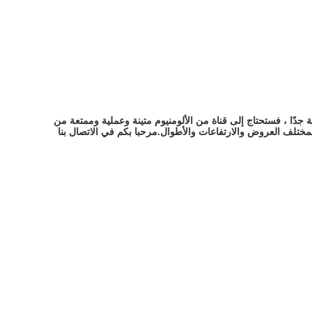
افرة للمساحات الكبيرة مع مسار سهل نسبيًا للتثبيت.نظرًا لأن مصابيح LED الخطية المعلقة مرئية جدًا ، فستحتاج إلى قناة من الألومنيوم متينة وعملية وممتعة من
علقة.يمكنك العثور على قنوات الألمنيوم المناسبة بمختلف العروض والارتفاعات والأطوال.مرحبا بكم في الاتصال بنا