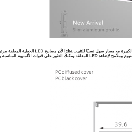
تعد مصابيح LED المعلقة طريقة رائعة لتوفير إضاءة و
الناحية الجمالية.توفر K&C Lighting مجموعة واسعة من قنوات الألومنيوم وملامح لإضاءة LED الم