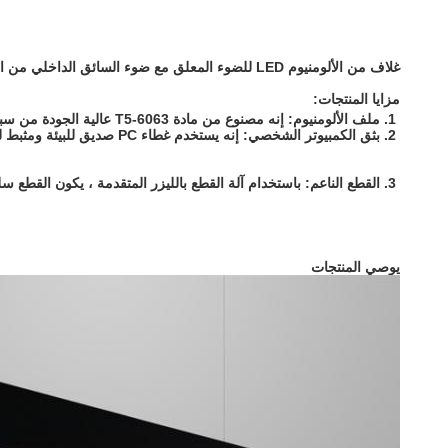
غلاف من الألومنيوم LED للضوء المعلق مع ضوء السائق الداخلي من الاتجاه العلوي والسفلي
مزايا المنتجات:
1. ملف الألومنيوم: إنه مصنوع من مادة 6063-T5 عالية الجودة من سبائك الألومنيوم ، طلاء السطح ، مضاد للتآكل ، لا صدأ ولا تلون.

2. بثق الكمبيوتر الشخصي: إنه يستخدم غطاء PC صديق للبيئة ومثبط للهب ، ويتميز بميزة الوضوح العالي ونفاذية الضوء العالية لحماية الصمام من الغبار.
3. القطع الناعم: باستخدام آلة القطع بالليزر المتقدمة ، يكون القطع سلسًا وسهل التثبيت.استعد للخزائن ، والسلالم ، والخزائن ، والمعارض ، والأثاث ، ومحطات العمل ، وما إلى ذلك.
يوصي المنتجات