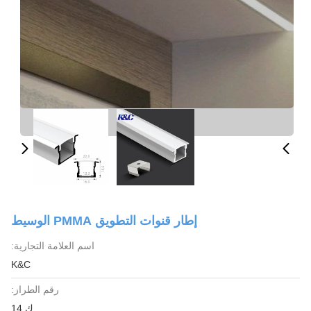
إطار قنوات التطويق PMMA الوسيط
اسم العلامة التجارية:
K&C
رقم الطراز:
ك 14