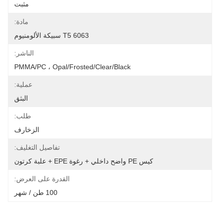
مثبت
مادة:
6063 T5 سبيكة الألومنيوم
الناشر:
PMMA/PC ، Opal/Frosted/Clear/Black
عملية:
البثق
طلب:
الزخارف
تفاصيل التغليف:
كيس PE واضح داخلي + رغوة EPE + علبة كرتون
القدرة على العرض:
100 طن / شهر