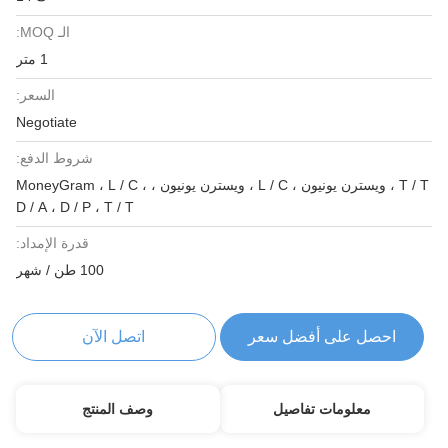
الـ MOQ:
1 متر
السعر:
Negotiate
شروط الدفع:
T / T ، ويسترن يونيون ، L / C ، ويسترن يونيون ، MoneyGram ، L / C ،
D / A ، D / P ، T / T
قدرة الإمداد:
100 طن / شهر
احصل على أفضل سعر
اتصل الآن
معلومات تفاصيل
وصف المنتج