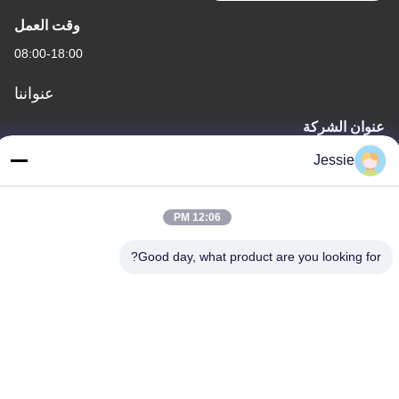
وقت العمل
08:00-18:00
عنواننا
عنوان الشركة
مجمع FS Science Park، رقم 181، طريق Gushu الأول، مجتمع
Jessie
Guxing، Xixiang، Baoan، شنتشن
عنوان المصنع
12:06 PM
مجمع FS Science Park، رقم 181، طريق Gushu الأول، مجتمع
Guxing، Xixiang، Baoan، شنتشن
Good day, what product are you looking for?
هاتف
86-0755-22300563