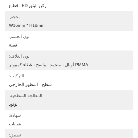
ركن البثق LED قطاع
بحجم:
W16mm * H19mm
لون الجسم:
فضة
لون الغلاف:
PMMA أوبال ، متجمد ، واضح ، غطاء كمبيوتر
التركيب:
سطح - المظهر الخارجي
المعالجة السطحية:
يؤنود
شهادة:
بنفايات
تطبيق: