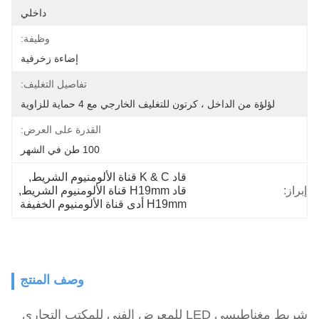
داخلي
وظيفة:
إضاءة زخرفية
تفاصيل التغليف:
لؤلؤة من الداخل ، كرتون للتغليف الخارجي مع 4 حماية للزاوية
القدرة على العرض:
100 طن في الشهر
قاد K & C قناة الألومنيوم الشريط
, 
إبراز:
قاد H19mm قناة الألومنيوم الشريط
, 
H19mm أدى قناة الألومنيوم الخفيفة
وصف المنتج
شريط مغناطيسي LED للمعرض الفني للمكتب التجاري