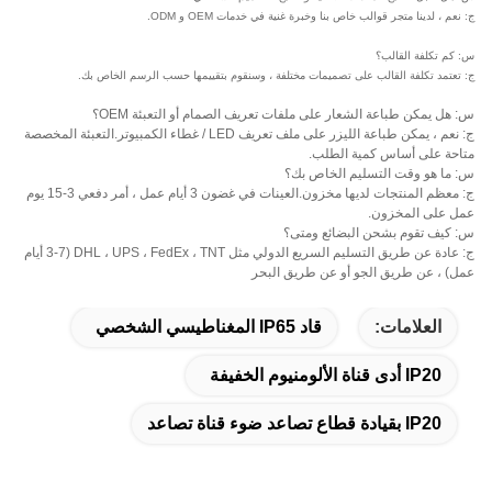
ج: نعم ، لدينا متجر قوالب خاص بنا وخبرة غنية في خدمات OEM و ODM.
س: كم تكلفة القالب؟
ج: تعتمد تكلفة القالب على تصميمات مختلفة ، وسنقوم بتقييمها حسب الرسم الخاص بك.
س: هل يمكن طباعة الشعار على ملفات تعريف الصمام أو التعبئة OEM؟
ج: نعم ، يمكن طباعة الليزر على ملف تعريف LED / غطاء الكمبيوتر.التعبئة المخصصة
متاحة على أساس كمية الطلب.
س: ما هو وقت التسليم الخاص بك؟
ج: معظم المنتجات لديها مخزون.العينات في غضون 3 أيام عمل ، أمر دفعي 3-15 يوم
عمل على المخزون.
س: كيف تقوم بشحن البضائع ومتى؟
ج: عادة عن طريق التسليم السريع الدولي مثل DHL ، UPS ، FedEx ، TNT (3-7 أيام
عمل) ، عن طريق الجو أو عن طريق البحر
العلامات:
قاد IP65 المغناطيسي الشخصي
IP20 أدى قناة الألومنيوم الخفيفة
IP20 بقيادة قطاع تصاعد ضوء قناة تصاعد