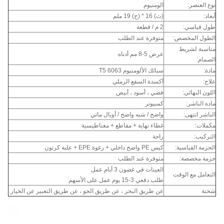
نوع العنصر:
الومنيوم
أبعاد:
(ث) 16 * (ح) 19 ملم
طول قياسي:
2 م / قطعة
الطول المخصص:
متوفرة عند الطلب
مناسبة لشريط
عرض 5-8 مم أدناه
الصمام:
مادة:
سبائك الألومنيوم 6063 T5
علاج:
أكسدة السفع الرملي
اللون النهائي:
فضي ، أسود ، أبيض
مادة الناشر:
كمبيوتر
الناشر انتهى:
واضح / شبه واضح / أوبال ماتي
مكملات:
غطاء نهاية + مقاطع + مغناطيسية
التركيب:
راحة
الحزمة القياسية:
كيس PE واضح داخلي + رغوة EPE + علبة كرتون
حزمة مخصصة:
متوفرة عند الطلب
العينات في غضون 3 أيام عمل
التعامل مع الوقت
طلب دفعي 3-15 يوم عمل على الأسهم
شحنة
عن طريق البحر ، عن طريق الجو ، عن طريق التعبير عن الخيار