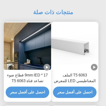
منتجات ذات صلة
6063 T5 الملف
17 * 9mm lED قطاع ضوء
المغناطيسي LED للمعرض
تصاعد قناة 6063 T5
الفني للمكتب التجاري
الألومنيوم الشخصي
المنزلي
احصل على أفضل سعر
احصل على أفضل سعر