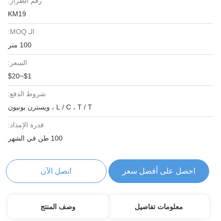
رقم الطراز:
KM19
الـ MOQ:
100 متر
السعر:
$1~$20
شروط الدفع:
L / C ، T / T ، ويسترن يونيون
قدرة الإمداد:
100 طن في الشهر
احصل على أفضل سعر
اتصل الآن
معلومات تفاصيل
وصف المنتج