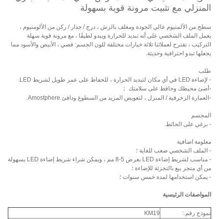
المنزلي مع تثبيت مرونة قوية بسهولة
سطح من الألمنيوم عالي الجودة ومغلف بالرش ، درج / جدار / ركن من الألومنيوم ،
يعمل الملف الشخصي على أنه تبديد للحرارة ويبدو لطيفًا ، مع مرونة قوية سهلة
التركيب ، نقترح لعملائنا ثلاثة خيارات مختلفة للون الجسم: فضي ، الأبيض والأسود مما
يجعلها تبدو احترافية وحديثة.
طلب
- لإضاءة LED في أي مكان لتبديد الحرارة ، للحفاظ على عمر طويل لشريط LED.
-أضئ محيطك وحافظ على سلامتك ；
-العمارة الزخرفية / المنزل ، لتعويض المزيد من السطوع ودافئ Amostphere.
المجسم
- برغي على الحائط.
معلومة اضافية
- الملف الشخصي صعب للغاية ؛
- مناسب لشريط إضاءة LED بعرض 5-8 مم ، ويمكن شراء شريط إضاءة LED بسهولة
من أي متجر بيع بالتجزئة للإضاءة ؛
- يمكن استخدامها لمدة خمس سنوات ؛
المواصفات الرئيسية
نموذج رقم.:
KM19