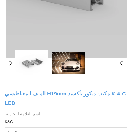
K & C مكتب ديكور بأكسيد H19mm الملف المغناطيسي
LED
اسم العلامة التجارية:
K&C